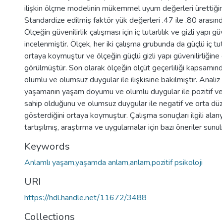
ilişkin ölçme modelinin mükemmel uyum değerleri ürettiği
Standardize edilmiş faktör yük değerleri .47 ile .80 arası
Ölçeğin güvenilirlik çalışması için iç tutarlılık ve gizli yapı gü
incelenmiştir. Ölçek, her iki çalışma grubunda da güçlü iç tut
ortaya koymuştur ve ölçeğin güçlü gizli yapı güvenilirliğin
görülmüştür. Son olarak ölçeğin ölçüt geçerliliği kapsam
olumlu ve olumsuz duygular ile ilişkisine bakılmıştır. Analiz
yaşamanın yaşam doyumu ve olumlu duygular ile pozitif ve g
sahip olduğunu ve olumsuz duygular ile negatif ve orta düze
gösterdiğini ortaya koymuştur. Çalışma sonuçları ilgili alany
tartışılmış, araştırma ve uygulamalar için bazı öneriler sunu
Keywords
Anlamlı yaşam,yaşamda anlam,anlam,pozitif psikoloji
URI
https://hdl.handle.net/11672/3488
Collections