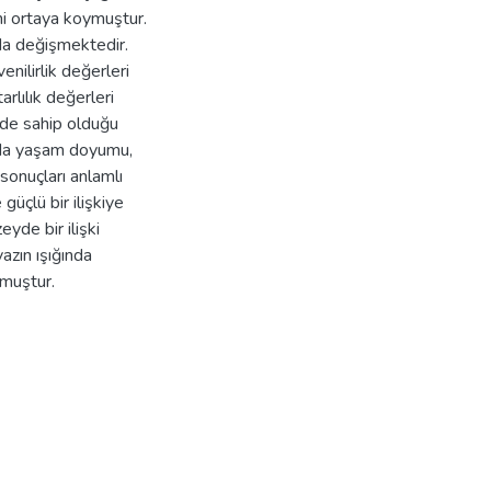
ni ortaya koymuştur.
nda değişmektedir.
venilirlik değerleri
arlılık değerleri
e de sahip olduğu
ında yaşam doyumu,
 sonuçları anlamlı
üçlü bir ilişkiye
yde bir ilişki
azın ışığında
lmuştur.