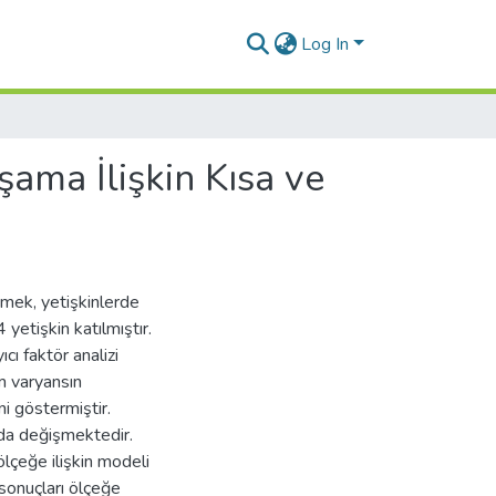
Log In
şama İlişkin Kısa ve
rmek, yetişkinlerde
yetişkin katılmıştır.
cı faktör analizi
am varyansın
i göstermiştir.
nda değişmektedir.
ölçeğe ilişkin modeli
 sonuçları ölçeğe