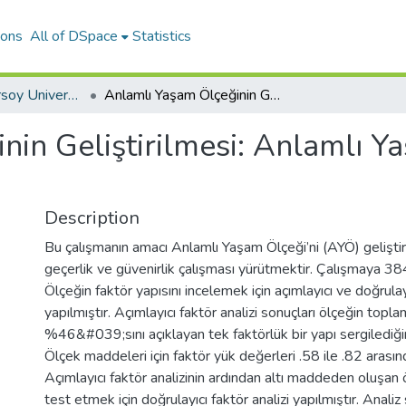
ions
All of DSpace
Statistics
Mehmet Akif Ersoy University Journal of Education Faculty
Anlamlı Yaşam Ölçeğinin Geliştirilmesi: Anlamlı Yaşama İlişkin Kısa ve Etkili Bir Ölçme Aracı
in Geliştirilmesi: Anlamlı Ya
Description
Bu çalışmanın amacı Anlamlı Yaşam Ölçeği’ni (AYÖ) gelişti
geçerlik ve güvenirlik çalışması yürütmektir. Çalışmaya 384 
Ölçeğin faktör yapısını incelemek için açımlayıcı ve doğrulayı
yapılmıştır. Açımlayıcı faktör analizi sonuçları ölçeğin topl
%46&#039;sını açıklayan tek faktörlük bir yapı sergilediğin
Ölçek maddeleri için faktör yük değerleri .58 ile .82 arası
Açımlayıcı faktör analizinin ardından altı maddeden oluşan 
test etmek için doğrulayıcı faktör analizi yapılmıştır. Analiz