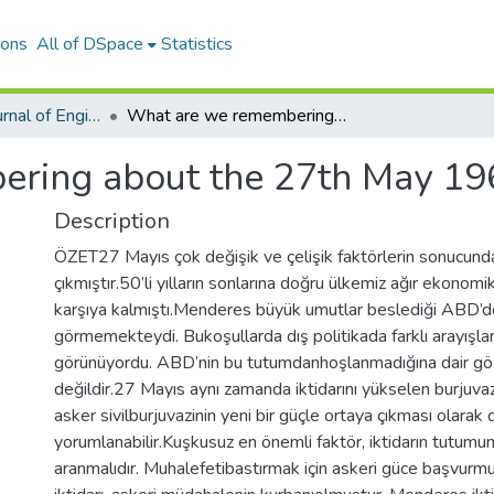
ions
All of DSpace
Statistics
International Journal of Engineering Design and Technology
What are we remembering about the 27th May 1960
ring about the 27th May 19
Description
ÖZET27 Mayıs çok değişik ve çelişik faktörlerin sonucund
çıkmıştır.50’li yılların sonlarına doğru ülkemiz ağır ekonomik
karşıya kalmıştı.Menderes büyük umutlar beslediği ABD’de
görmemekteydi. Bukoşullarda dış politikada farklı arayışlar
görünüyordu. ABD’nin bu tutumdanhoşlanmadığına dair gö
değildir.27 Mayıs aynı zamanda iktidarını yükselen burjuva
asker sivilburjuvazinin yeni bir güçle ortaya çıkması olarak 
yorumlanabilir.Kuşkusuz en önemli faktör, iktidarın tutumun
aranmalıdır. Muhalefetibastırmak için askeri güce başvur