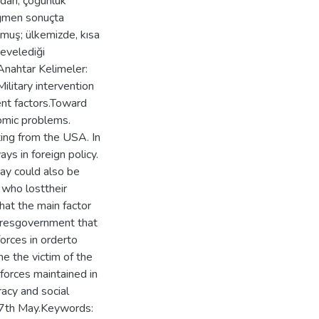
darı, çoğunluk
rağmen sonuçta
olmuş; ülkemizde, kısa
evelediği
.Anahtar Kelimeler:
itary intervention
ent factors.Toward
omic problems.
ing from the USA. In
ys in foreign policy.
ay could also be
s who losttheir
hat the main factor
deresgovernment that
forces in orderto
me the victim of the
 forces maintained in
acy and social
 27th May.Keywords: