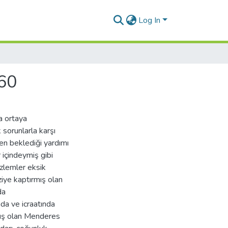
Log In
60
a ortaya
 sorunlarla karşı
n beklediği yardımı
 içindeymiş gibi
zlemler eksik
ziye kaptırmış olan
da
da ve icraatında
muş olan Menderes