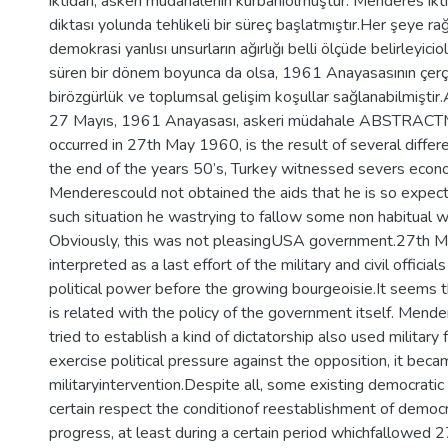
iktidarı, askeri müdahalenin kurbanıolmuştur. Menderes ikti
diktası yolunda tehlikeli bir süreç başlatmıştır.Her şeye 
demokrasi yanlısı unsurların ağırlığı belli ölçüde belirleyici
süren bir dönem boyunca da olsa, 1961 Anayasasının çerç
birözgürlük ve toplumsal gelişim koşullar sağlanabilmiştir
27 Mayıs, 1961 Anayasası, askeri müdahale ABSTRACTMil
occurred in 27th May 1960, is the result of several differ
the end of the years 50’s, Turkey witnessed severs econ
Menderescould not obtained the aids that he is so expect
such situation he wastrying to fallow some non habitual wa
Obviously, this was not pleasingUSA government.27th M
interpreted as a last effort of the military and civil official
political power before the growing bourgeoisie.It seems t
is related with the policy of the government itself. Men
tried to establish a kind of dictatorship also used military 
exercise political pressure against the opposition, it beca
militaryintervention.Despite all, some existing democratic
certain respect the conditionof reestablishment of democr
progress, at least during a certain period whichfallowed