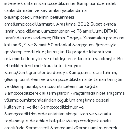
istenerek onların &amp;ccedil;izimler &amp;uuml;zerindeki
canlandırmaları ve kavramları yapılandırma
bi&amp;ccedil;imlerinin belirlenmesi
ama&amp;ccedil;lanmıştır. Araştırma, 2012 Şubat ayında
İzmir ilinde d&amp;uuml;zenlenen ve T&amp;Uuml;BİTAK
tarafından desteklenen; Bilimin Doğaya Yansımaları projesine
katılan 6.,7. ve 8. sınıf 50 ortaokul &amp;ouml;ğrencisiyle
ger&amp;ccedil;ekleştirilmiştir. Bu projede laboratuvar
ortamında deneyler ve okuldışı fen etkinlikleri yapılmıştır. Bu
etkinliklerden biride kara kutu deneyidir.
&amp;Ouml;ğrenciler bu deney s&amp;uuml;recini tahmin,
g&amp;ouml;zlem ve a&amp;ccedil;ıklama ile tamamlamışlar
ve d&amp;uuml;ş&amp;uuml;ncelerini bir kağıda
&amp;ccedil;izerek aktarmışlardır. Araştırmada nitel araştırma
y&amp;ouml;ntemlerinden olgubilim araştırma deseni
kullanılmış; veriler &amp;ccedil;izimler ve
&amp;ccedil;izimlerde anlatılan simge, ikon ve yazılarla
toplanmış; elde edilen bulgular i&amp;ccedil;erik analiz
aracılığıyla &amp;ccedil;&amp;ouml;z&amp;uuml;mlenerek