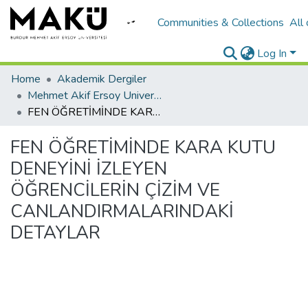
Communities & Collections
All
Log In
Home
Akademik Dergiler
Mehmet Akif Ersoy University Journal of Education Faculty
FEN ÖĞRETİMİNDE KARA KUTU DENEYİNİ İZLEYEN ÖĞRENCİLERİN ÇİZİM VE CANLANDIRMALARINDAKİ DETAYLAR
FEN ÖĞRETİMİNDE KARA KUTU
DENEYİNİ İZLEYEN
ÖĞRENCİLERİN ÇİZİM VE
CANLANDIRMALARINDAKİ
DETAYLAR