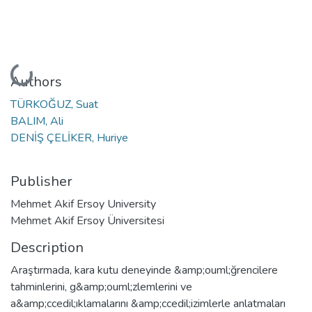
Loading...
Authors
TÜRKOĞUZ, Suat
BALIM, Ali
DENİŞ ÇELİKER, Huriye
Publisher
Mehmet Akif Ersoy University
Mehmet Akif Ersoy Üniversitesi
Description
Araştırmada, kara kutu deneyinde &amp;ouml;ğrencilere
tahminlerini, g&amp;ouml;zlemlerini ve
a&amp;ccedil;ıklamalarını &amp;ccedil;izimlerle anlatmaları