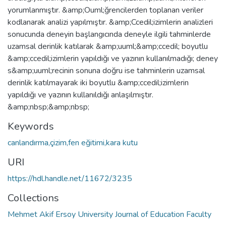
yorumlanmıştır. &amp;Ouml;ğrencilerden toplanan veriler
kodlanarak analizi yapılmıştır. &amp;Ccedil;izimlerin analizleri
sonucunda deneyin başlangıcında deneyle ilgili tahminlerde
uzamsal derinlik katılarak &amp;uuml;&amp;ccedil; boyutlu
&amp;ccedil;izimlerin yapıldığı ve yazının kullanılmadığı; deney
s&amp;uuml;recinin sonuna doğru ise tahminlerin uzamsal
derinlik katılmayarak iki boyutlu &amp;ccedil;izimlerin
yapıldığı ve yazının kullanıldığı anlaşılmıştır.
&amp;nbsp;&amp;nbsp;
Keywords
canlandırma,çizim,fen eğitimi,kara kutu
URI
https://hdl.handle.net/11672/3235
Collections
Mehmet Akif Ersoy University Journal of Education Faculty