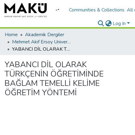
Communities & Collections
All
Log In
Home
Akademik Dergiler
Mehmet Akif Ersoy University Journal of Education Faculty
YABANCI DİL OLARAK TÜRKÇENİN ÖĞRETİMİNDE BAĞLAM TEMELLİ KELİME ÖĞRETİM YÖNTEMİ
YABANCI DİL OLARAK
TÜRKÇENİN ÖĞRETİMİNDE
BAĞLAM TEMELLİ KELİME
ÖĞRETİM YÖNTEMİ