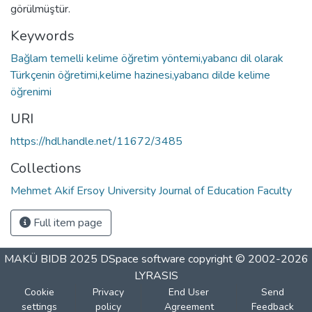
görülmüştür.
Keywords
Bağlam temelli kelime öğretim yöntemi,yabancı dil olarak
Türkçenin öğretimi,kelime hazinesi,yabancı dilde kelime
öğrenimi
URI
https://hdl.handle.net/11672/3485
Collections
Mehmet Akif Ersoy University Journal of Education Faculty
Full item page
MAKÜ BIDB 2025
DSpace software
copyright © 2002-2026
LYRASIS
Cookie
Privacy
End User
Send
settings
policy
Agreement
Feedback