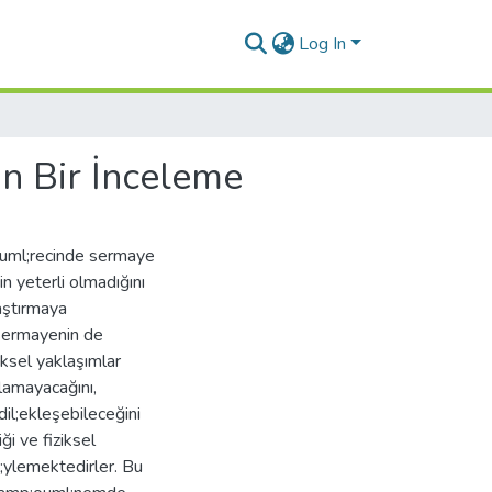
Log In
in Bir İnceleme
uuml;recinde sermaye
 yeterli olmadığını
raştırmaya
 sermayenin de
ksel yaklaşımlar
amayacağını,
il;ekleşebileceğini
i ve fiziksel
l;ylemektedirler. Bu