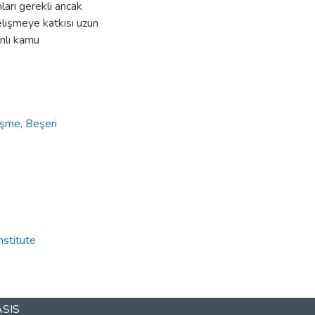
ları gerekli ancak
gelişmeye katkısı uzun
nlı kamu
işme, Beşeri
nstitute
ASIS