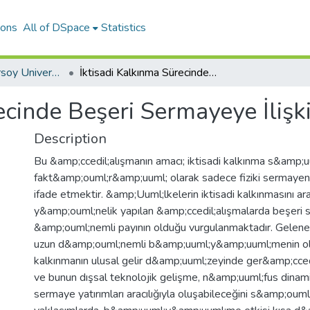
ions
All of DSpace
Statistics
Mehmet Akif Ersoy University Journal of Social Sciences Institute
İktisadi Kalkınma Sürecinde Beşeri Sermayeye İlişkin Bir İnceleme
ecinde Beşeri Sermayeye İlişk
Description
Bu &amp;ccedil;alışmanın amacı; iktisadi kalkınma s&amp;
fakt&amp;ouml;r&amp;uuml; olarak sadece fiziki sermayenin
ifade etmektir. &amp;Uuml;lkelerin iktisadi kalkınmasını a
y&amp;ouml;nelik yapılan &amp;ccedil;alışmalarda beşeri
&amp;ouml;nemli payının olduğu vurgulanmaktadır. Gelene
uzun d&amp;ouml;nemli b&amp;uuml;y&amp;uuml;menin ol
kalkınmanın ulusal gelir d&amp;uuml;zeyinde ger&amp;cced
ve bunun dışsal teknolojik gelişme, n&amp;uuml;fus dinamiğ
sermaye yatırımları aracılığıyla oluşabileceğini s&amp;oum