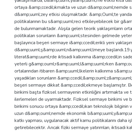
yaklaşımlarda, b&amp;uuml;y&amp;uuml;me etkisi kısa 
ortaya &amp;ccedil;ıkmakta ve uzun d&amp;ouml;nemde 
d&amp;uuml;zey etkisi oluşmaktadır. &amp;Ouml;te yandan
politikalarının bu s&amp;uuml;reci etkileyebilecek bir g&
de bulunmamaktadır. Alışıla gelen teorik yaklaşımların ort
politikaları sorunların &amp;uuml;stesinden gelmede yete
başlayınca beşeri sermaye i&amp;ccedil;erikli yeni yaklaşı
d&amp;uuml;ş&amp;uuml;n&amp;uuml;lmeye başlandı.19.yy
literat&amp;uuml;rde iktisadi kalkınma i&amp;ccedil;in sad
yeterli g&amp;ouml;r&amp;uuml;l&amp;uuml;rken &amp;oum
ortalarından itibaren &amp;uuml;lkelerin kalkınma s&amp;u
yaşadıkları sorunların &amp;ccedil;&amp;ouml;z&amp;uu
beşeri sermaye dikkat &amp;ccedil;ekmeye başlamıştır. 
birikimi başta fiziksel sermayenin etkinliğini artırmakta ve 
ilerlemeleri de uyarmaktadır. Fiziksel sermaye birikimi ve
birikimi sonucu ortaya &amp;ccedil;ıkan teknolojik bilginin ve
uzun d&amp;ouml;nemde ekonomik b&amp;uuml;y&amp;uu
katkı yapması, uygulanacak aktif kamu politikalarını daha iş
getirebilecektir. Ancak fiziki sermaye yatırımları, iktisadi 