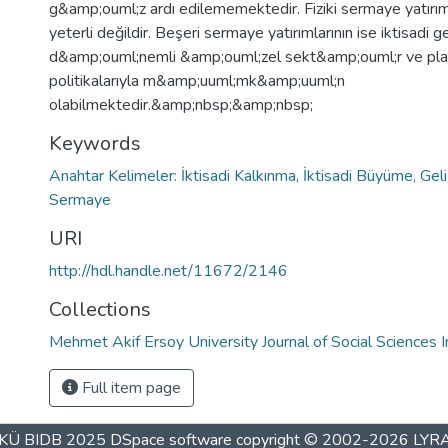
g&amp;ouml;z ardı edilememektedir. Fiziki sermaye yatırım
yeterli değildir. Beşeri sermaye yatırımlarının ise iktisadi 
d&amp;ouml;nemli &amp;ouml;zel sekt&amp;ouml;r ve pla
politikalarıyla m&amp;uuml;mk&amp;uuml;n
olabilmektedir.&amp;nbsp;&amp;nbsp;
Keywords
Anahtar Kelimeler: İktisadi Kalkınma, İktisadi Büyüme, Gel
Sermaye
URI
http://hdl.handle.net/11672/2146
Collections
Mehmet Akif Ersoy University Journal of Social Sciences I
Full item page
KÜ BIDB 2025
DSpace software
copyright © 2002-2026
LYR