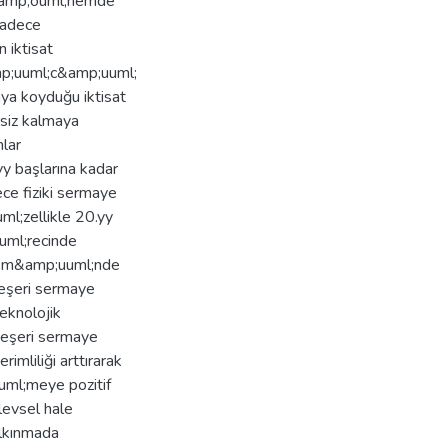
d&amp;ouml;nemde
sadece
 iktisat
amp;uuml;c&amp;uuml;
aya koyduğu iktisat
rsiz kalmaya
mlar
 başlarına kadar
ece fiziki sermaye
l;zellikle 20.yy
uml;recinde
ml;m&amp;uuml;nde
Beşeri sermaye
teknolojik
 beşeri sermaye
rimliliği arttırarak
ml;meye pozitif
levsel hale
kalkınmada