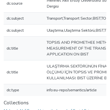
Mehmet Akif Ersoy Üniversitesi Sosya
dc.source
Dergisi
dc.subject
Transport,Transport Sector,BIST,
dc.subject
Ulaştırma,Ulaştırma Sektörü,BIST
TOPSIS AND PROMETHEE METH
dc.title
MEASUREMENT OF THE TRANSPO
APPLICATION ON BIST
ULAŞTIRMA SEKTÖRÜNÜN FİNA
dc.title
ÖLÇÜMÜ İÇİN TOPSIS VE PROME
KULLANILMASI: BIST ÜZERİNE B
dc.type
info:eu-repo/semantics/article
Collections