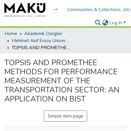
Communities & Collections
All
Log In
Home
Akademik Dergiler
Mehmet Akif Ersoy University Journal of Social Sciences Institute
TOPSIS AND PROMETHEE METHODS FOR PERFORMANCE MEASUREMENT OF THE TRANSPORTATION SECTOR: AN APPLICATION ON BIST
TOPSIS AND PROMETHEE
METHODS FOR PERFORMANCE
MEASUREMENT OF THE
TRANSPORTATION SECTOR: AN
APPLICATION ON BIST
Simple item page