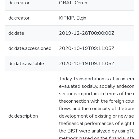
dc.creator
ORAL, Ceren
dc.creator
KIPKIP, Elçin
dc.date
2019-12-28T00:00:00Z
dc.date.accessioned
2020-10-19T09:11:05Z
dc.date.available
2020-10-19T09:11:05Z
Today, transportation is at an internat
evaluated socially, socially andeconom
sector is important in terms of the u
theconnection with the foreign countr
flows and the continuity of thetransp
dc.description
development of existing or new settl
thefinancial performances of eight tr
the BIST were analyzed by using
methods based on the financial stat