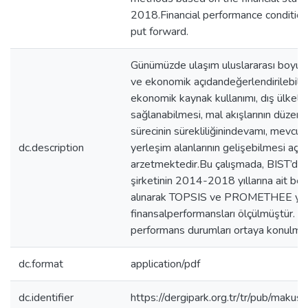
2018.Financial performance conditio
put forward.
Günümüzde ulaşım uluslararası boyutt
ve ekonomik açıdandeğerlendirilebilm
ekonomik kaynak kullanımı, dış ülkeler
sağlanabilmesi, mal akışlarının düzenl
sürecinin sürekliliğinindevamı, mevcut
dc.description
yerleşim alanlarının gelişebilmesi aç
arzetmektedir.Bu çalışmada, BIST’de y
şirketinin 2014-2018 yıllarına ait beşy
alınarak TOPSIS ve PROMETHEE yönt
finansalperformansları ölçülmüştür. Bu
performans durumları ortaya konulmuş
dc.format
application/pdf
dc.identifier
https://dergipark.org.tr/tr/pub/ma