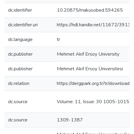
dc.identifier
10.20875/makusobed.594265
dc.identifier.uri
https://hdl.handle.net/11672/3913
dc.language
tr
dc.publisher
Mehmet Akif Ersoy University
dc.publisher
Mehmet Akif Ersoy Üniversitesi
dc.relation
https://dergipark.org.tr/tr/download/
dc.source
Volume: 11, Issue: 30 1005-1015
dc.source
1309-1387