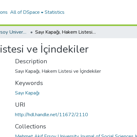
ions
All of DSpace
Statistics
Mehmet Akif Ersoy University Journal of Social Sciences Institute
Sayı Kapağı, Hakem Listesi ve İçindekiler
stesi ve İçindekiler
Description
Sayı Kapağı, Hakem Listesi ve İçindekiler
Keywords
Sayı Kapağı
URI
http://hdl.handle.net/11672/2110
Collections
Mehmet Akif Ersoy University Journal of Social Sciences I