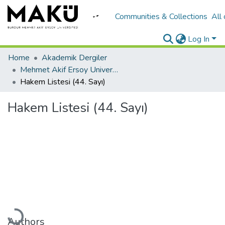
Communities & Collections
All
Log In
Home
Akademik Dergiler
Mehmet Akif Ersoy University Journal of Education Faculty
Hakem Listesi (44. Sayı)
Hakem Listesi (44. Sayı)
Loading...
Authors