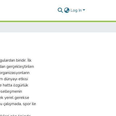
Log In
lardan biridir. İlk
dan gerçekleştirilen
 organizasyonların
üm dünyayı etkisi
e hatta özgürlük
eselleşmenin
ek yerel gerekse
Bu çalışmada, spor ile