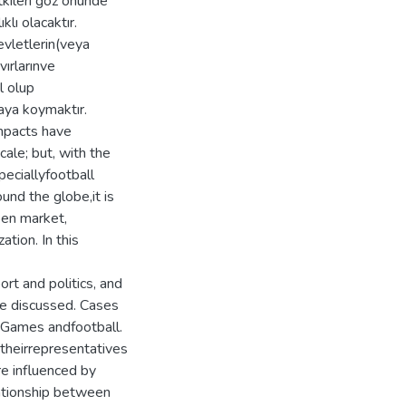
tkileri göz önünde
lı olacaktır.
evletlerin(veya
vırlarınve
el olup
taya koymaktır.
mpacts have
cale; but, with the
eciallyfootball
und the globe,it is
pen market,
ation. In this
ort and politics, and
 be discussed. Cases
c Games andfootball.
 theirrepresentatives
re influenced by
elationship between