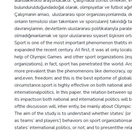
alandakietkisi araştırılacaktır. Çalışmada somut örnekler, e
bulundurulduğundadoğal olarak, olimpiyatlar ve futbol ağırlık
Çalışmanın amacı, uluslararası spor organizasyonlarında, d
onların temsilcisi olan takımların ve sporcuların) takındığı ta
davranışlarının, devletlerin uluslararası politikalarıyla paral
olmadığınıanlamak ve spor uluslararası siyaset ilişkisini or
Sport is one of the most important phenomenon thatits i
expanded the recent century. At first, it was at only locals
help of Olympic Games and other sport organizations (esp
organizations), in fact, sport has penetrated the world. Aro
more prevalent than the phenomenons like democracy, o
and,even, freedom; and this is the best epitome of globaliz
circumstance,sport is highly effective on both national and
internationalpolitics. In this paper, the relation between sp
its impactson both national and international politics will
ofthe discussion will, inher ently, be mainly about Olympi
The aim of the study is to understand whether states’ (or
as teams’ and players’) behaviors on sport organizationsa
states’ international politics, or not; and to presentthe r