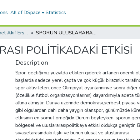
ions
All of DSpace
Statistics
Journal of Mehmet Akif Ersoy University Economics and Administrative Sciences Faculty
SPORUN ULUSLARARASI POLİTİKADAKİ ETKİSİ
SI POLİTİKADAKİ ETKİSİ
Description
Spor, geçtiğimiz yüzyılda etkileri giderek artanen önemli olgu
başlarda sadece yerel çapta ve çok küçük birazınlık tarafın
spor aktiviteleri, önce Olimpiyat oyunlarınınve sonra diğer
(özellikle futbol organizasyonlarının) dayardımıyla adeta t
altına almıştır. Dünya üzerinde demokrasi,serbest piyasa v
gibi olgulardan dahi daha yaygın olanspor, günümüzde kür
etkisinin en somut örneğidir.Durum böyleyken, sporun ger
bölgesel ve uluslararasıpolitikaya etkisi oldukça geniştir. 
siyasetarasındaki ilişki ve bunun ulusal ve uluslararası