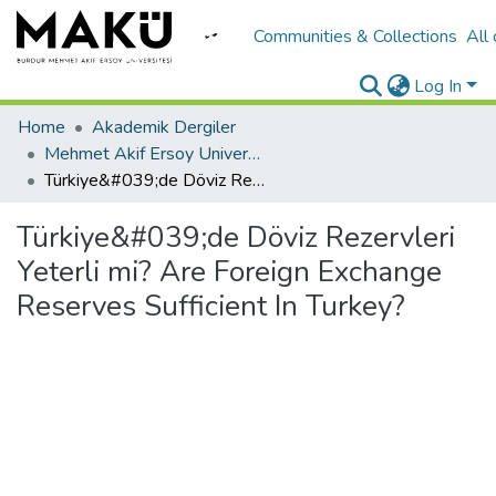
Communities & Collections
All
Log In
Home
Akademik Dergiler
Mehmet Akif Ersoy University Journal of Social Sciences Institute
Türkiye&#039;de Döviz Rezervleri Yeterli mi? Are Foreign Exchange Reserves Sufficient In Turkey?
Türkiye&#039;de Döviz Rezervleri
Yeterli mi? Are Foreign Exchange
Reserves Sufficient In Turkey?