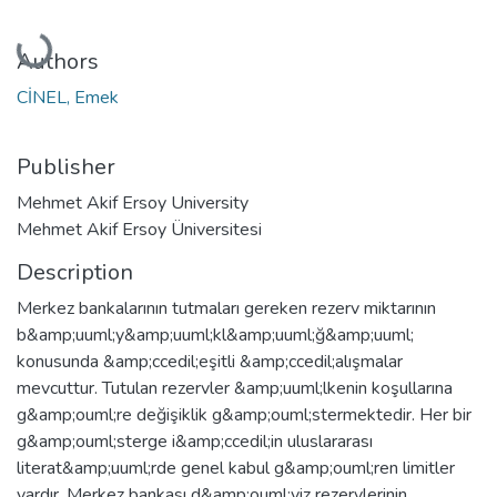
Loading...
Authors
CİNEL, Emek
Publisher
Mehmet Akif Ersoy University
Mehmet Akif Ersoy Üniversitesi
Description
Merkez bankalarının tutmaları gereken rezerv miktarının
b&amp;uuml;y&amp;uuml;kl&amp;uuml;ğ&amp;uuml;
konusunda &amp;ccedil;eşitli &amp;ccedil;alışmalar
mevcuttur. Tutulan rezervler &amp;uuml;lkenin koşullarına
g&amp;ouml;re değişiklik g&amp;ouml;stermektedir. Her bir
g&amp;ouml;sterge i&amp;ccedil;in uluslararası
literat&amp;uuml;rde genel kabul g&amp;ouml;ren limitler
vardır. Merkez bankası d&amp;ouml;viz rezervlerinin