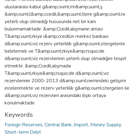
uluslararası kabul g&amp;ouml;rm&amp;uuml;ş
&amp;ouml;l&amp;ccedil;&amp;uuml;tlere g&amp;ouml;re
yeterli olup olmadığı hususunda net bir kanı
bulunmamaktadır. &amp;Ccedil;alışmanın amacı
T&amp;uuml;rkiye i&amp;ccedil;in merkez bankası
d&amp;ouml;viz rezerv yeterlilik g&amp;ouml;stergelerini
belirlemek ve T&amp;uuml;rkiye&amp;rsquo;de
d&amp;ouml;viz rezervlerinin yeterli olup olmadığını tespit
etmektir. &amp;Ccedil;alışmada
T&amp;uuml;rkiye&amp;rsquo;de d&amp;ouml;viz
rezervlerinin 2000-2013 d&amp;ouml;nemindeki gelişimi
incelenmekte ve rezerv yeterlilik g&amp;ouml;stergeleri ile
d&amp;ouml;viz rezervleri arasındaki ilişki ortaya
konulmaktadır.
Keywords
Foreign Reserves, Central Bank, İmport, Money Supply,
Short-term Debt