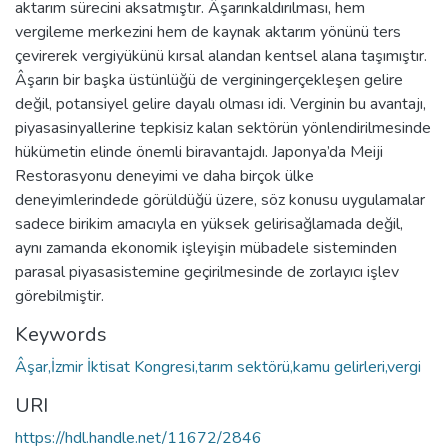
aktarım sürecini aksatmıştır. Âşarınkaldırılması, hem
vergileme merkezini hem de kaynak aktarım yönünü ters
çevirerek vergiyükünü kırsal alandan kentsel alana taşımıştır.
Âşarın bir başka üstünlüğü de verginingerçekleşen gelire
değil, potansiyel gelire dayalı olması idi. Verginin bu avantajı,
piyasasinyallerine tepkisiz kalan sektörün yönlendirilmesinde
hükümetin elinde önemli biravantajdı. Japonya’da Meiji
Restorasyonu deneyimi ve daha birçok ülke
deneyimlerindede görüldüğü üzere, söz konusu uygulamalar
sadece birikim amacıyla en yüksek gelirisağlamada değil,
aynı zamanda ekonomik işleyişin mübadele sisteminden
parasal piyasasistemine geçirilmesinde de zorlayıcı işlev
görebilmiştir.
Keywords
Âşar,İzmir İktisat Kongresi,tarım sektörü,kamu gelirleri,vergi
URI
https://hdl.handle.net/11672/2846