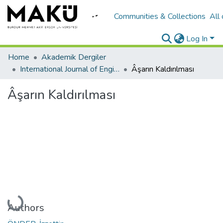
Communities & Collections
All
Log In
Home
Akademik Dergiler
International Journal of Engineering Design and Technology
Âşarın Kaldırılması
Âşarın Kaldırılması
Loading...
Authors