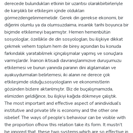
derecede bulundukları etkinin bir uzantısı olarakbirbirleriyle
de karşılıklı bir etkileşim içinde oldukları
görmezdengelinmemelidir. Gerek din gerekse ekonomi, bir
diğerini olumlu ya da olumsuzdaima, insanlık tarihi boyunca bir
biçimde etkilemeyi başarmıştır. Hemen hemenbütün
sosyologlar, özellikle de din sosyologları, bu ilişkiye dikkat
çekmek vehem toplum hem de birey açısından bu konuda
farkındalık yaratabilmek içinçalışmalar yapmış ve sonuçlara
varmışlardır. İnancın iktisadi davranışlarımızıve duruşumuzu
etkilemesi ve bunun yanında paranın dini algılamaları ve
ayakuydurmaları belirlemesi, iki alanın ne derece çok
etkileşimde olduğu,sosyologların ve ekonomistlerin
gözünden bizlere aktarılmıştır. Biz de buçalışmamızda,
elimizden geldiğince, bu ilişkiyi kağıda dökmeye çalıştık.
The most important and effective aspect of anindividual’s
institutive and private life is economy and the other one
isbelief. The ways of people’s behaviour can be visible with
the proportion ofhow this relation take its form. It mustn’t
be ignored that, these two systems,which are so effective in