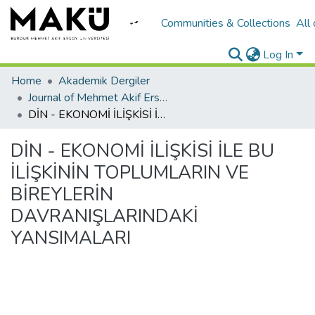
Communities & Collections
All
Log In
Home
Akademik Dergiler
Journal of Mehmet Akif Ersoy University Economics and Administrative Sciences Faculty
DİN - EKONOMİ İLİŞKİSİ İLE BU İLİŞKİNİN TOPLUMLARIN VE BİREYLERİN DAVRANIŞLARINDAKİ YANSIMALARI
DİN - EKONOMİ İLİŞKİSİ İLE BU
İLİŞKİNİN TOPLUMLARIN VE
BİREYLERİN
DAVRANIŞLARINDAKİ
YANSIMALARI