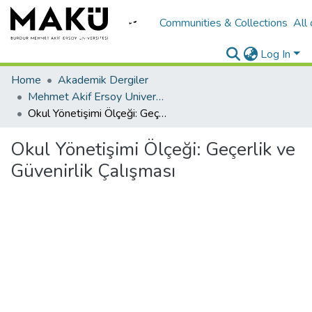
Communities & Collections
All
Log In
Home
Akademik Dergiler
Mehmet Akif Ersoy University Journal of Education Faculty
Okul Yönetişimi Ölçeği: Geçerlik ve Güvenirlik Çalışması
Okul Yönetişimi Ölçeği: Geçerlik ve
Güvenirlik Çalışması
Loading...