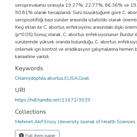
seroprevalansı sırasıyla 19.27%, 22.77%, 86.36% ve 1
90.81% olarak hesaplandı. Sürü büyüklüğüne göre C. abo
seropozitifliği bazı sürüler arasında istatistiki olarak önem
Keçi ırkları ile C. abortus enfeksiyonu arasındaki ilişki öne
(p˃0.05).Sonuç olarak, C. abortus enfeksiyonunun Burdur i
sürülerinde yüksek oranda bulunduğu, C. abortus enfeksiyo
önlemek için kontrol ve eradikasyon çalışmalarına hemen 
kanaatine varıldı.
Keywords
Chlamydophila abortus,ELISA,Goat
URI
https://hdl.handle.net/11672/3939
Collections
Mehmet Akif Ersoy University Journal of Health Sciences 
Full item page