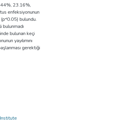
9.44%, 23.16%,
rtus enfeksiyonunun
li (p˂0.05) bulundu.
mli bulunmadı
linde bulunan keçi
nunun yayılımını
başlanması gerektiği
Institute