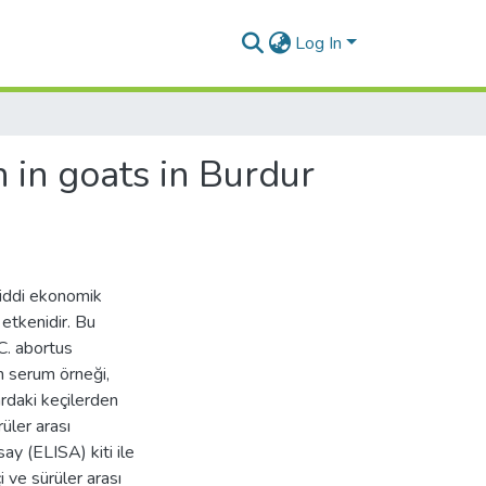
Log In
 in goats in Burdur
iddi ekonomik
etkenidir. Bu
 C. abortus
n serum örneği,
rdaki keçilerden
üler arası
ay (ELISA) kiti ile
i ve sürüler arası