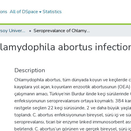
ions
All of DSpace
Statistics
Mehmet Akif Ersoy University Journal of Health Sciences Institute
Seroprevalance of Chlamydophila abortus infection in goats in Burdur province
amydophila abortus infection
Description
Chlamydophila abortus, tüm dünyada koyun ve keçilerde c
kayıplara yol açan, koyunların enzootik abortusunun (OEA) 
çalışmanın amacı, Türkiye’nin Burdur ilinde keçi sürülerinde
enfeksiyonunun seroprevalansını ortaya koymaktı. 384 ka
rastgele seçilen 22 keçi sürüsünde, 2 ve daha büyük yaşla
toplandı. C. abortus enfeksiyonunun bireysel, sürü içi ve sür
seroprevalansı, ticari bir enzyme linked immunosorbent ass
belirlendi. C. abortus’un görünen ve gerçek bireysel, sürü iç