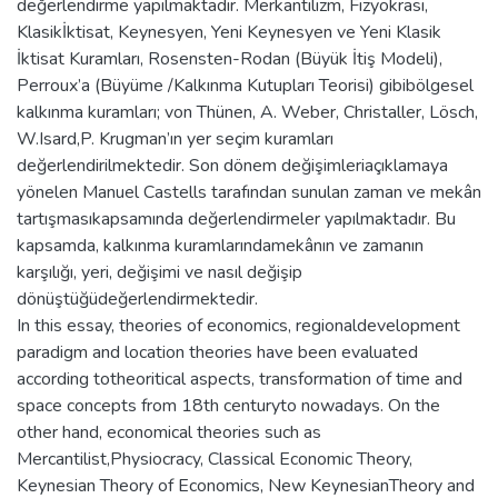
değerlendirme yapılmaktadır. Merkantilizm, Fizyokrasi,
Klasikİktisat, Keynesyen, Yeni Keynesyen ve Yeni Klasik
İktisat Kuramları, Rosensten-Rodan (Büyük İtiş Modeli),
Perroux’a (Büyüme /Kalkınma Kutupları Teorisi) gibibölgesel
kalkınma kuramları; von Thünen, A. Weber, Christaller, Lösch,
W.Isard,P. Krugman’ın yer seçim kuramları
değerlendirilmektedir. Son dönem değişimleriaçıklamaya
yönelen Manuel Castells tarafından sunulan zaman ve mekân
tartışmasıkapsamında değerlendirmeler yapılmaktadır. Bu
kapsamda, kalkınma kuramlarındamekânın ve zamanın
karşılığı, yeri, değişimi ve nasıl değişip
dönüştüğüdeğerlendirmektedir.
In this essay, theories of economics, regionaldevelopment
paradigm and location theories have been evaluated
according totheoritical aspects, transformation of time and
space concepts from 18th centuryto nowadays. On the
other hand, economical theories such as
Mercantilist,Physiocracy, Classical Economic Theory,
Keynesian Theory of Economics, New KeynesianTheory and