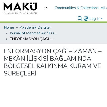
Communities & Collections
All
Log In
Home
Akademik Dergiler
Journal of Mehmet Akif Ersoy University Economics and Administrative Sciences Faculty
ENFORMASYON ÇAĞI – ZAMAN – MEKÂN İLİŞKİSİ BAĞLAMINDA BÖLGESEL KALKINMA KURAM VE SÜREÇLERİ
ENFORMASYON ÇAĞI – ZAMAN –
MEKÂN İLİŞKİSİ BAĞLAMINDA
BÖLGESEL KALKINMA KURAM VE
SÜREÇLERİ