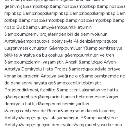
getirilmişti.&amp;nbsp;&amp;nbsp;&amp;nbsp;&amp;nbsp;&a
mp;nbsp;&amp;nbsp;&amp;nbsp;&amp;nbsp;&amp;nbsp;&am
p;nbsp;&amp;nbsp;&amp;nbsp;&amp;nbsp;&amp;nbsp;&amp;
nbsp; Bu b&amp;uuml;y&amp;uuml;k atılımın
&amp;ouml;nemli projelerinden biri de demiryolunun
Antalya&amp;rsquo;ya, dolayısıyla Akdeniz&amp;rsquo;e
ulaştırılması olmuştur. G&amp;ouml;ller Y&amp;ouml;resiyle
birlikte Antalya da bu coşkulu g&amp;uuml;nleri ve tren
&amp;ouml;zlemini yaşamıştır. Ancak &amp;ldquo;Afyon-
Antalya Demiryolu Hattı Projesi&amp;rdquo; adıyla ortaya
konan bu projenin Antalya ayağı ne o d&amp;ouml;nemde ne
de daha sonra hayata ge&amp;ccedil;irilebilmiştir.
Projelendirilmesi, fizibilite &amp;ccedil;alışmaları ve hatta
g&amp;uuml;zerg&amp;acirc;hlarının belirlenmesine karşın
demiryolu hattı, d&amp;ouml;nemin şartları
i&amp;ccedil;erisinde Burdur&amp;rsquo;da noktalanmış,
Antalya&amp;rsquo;ya ulaşamamıştır. B&amp;ouml;ylece
Antalya&amp;rsquo;nın demiryolu r&amp;uuml;yası da sona