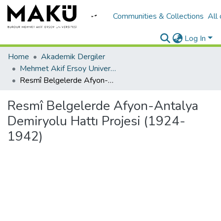
Communities & Collections
All
Log In
Home
Akademik Dergiler
Mehmet Akif Ersoy University Journal of Social Sciences Institute
Resmî Belgelerde Afyon-Antalya Demiryolu Hattı Projesi (1924-1942)
Resmî Belgelerde Afyon-Antalya
Demiryolu Hattı Projesi (1924-
1942)