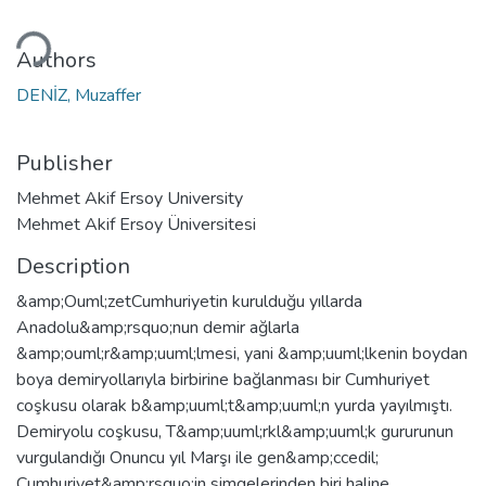
ding...
Authors
DENİZ, Muzaffer
Publisher
Mehmet Akif Ersoy University
Mehmet Akif Ersoy Üniversitesi
Description
&amp;Ouml;zetCumhuriyetin kurulduğu yıllarda
Anadolu&amp;rsquo;nun demir ağlarla
&amp;ouml;r&amp;uuml;lmesi, yani &amp;uuml;lkenin boydan
boya demiryollarıyla birbirine bağlanması bir Cumhuriyet
coşkusu olarak b&amp;uuml;t&amp;uuml;n yurda yayılmıştı.
Demiryolu coşkusu, T&amp;uuml;rkl&amp;uuml;k gururunun
vurgulandığı Onuncu yıl Marşı ile gen&amp;ccedil;
Cumhuriyet&amp;rsquo;in simgelerinden biri haline