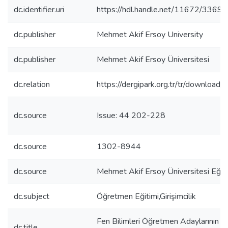
dc.identifier.uri
https://hdl.handle.net/11672/3369
dc.publisher
Mehmet Akif Ersoy University
dc.publisher
Mehmet Akif Ersoy Üniversitesi
dc.relation
https://dergipark.org.tr/tr/download/
dc.source
Issue: 44 202-228
dc.source
1302-8944
dc.source
Mehmet Akif Ersoy Üniversitesi Eğiti
dc.subject
Öğretmen Eğitimi,Girişimcilik
Fen Bilimleri Öğretmen Adaylarının Giriş
dc.title