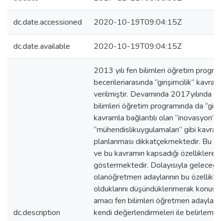
dc.date.accessioned
2020-10-19T09:04:15Z
dc.date.available
2020-10-19T09:04:15Z
2013 yılı fen bilimleri öğretim prog
becerileriarasında “girişimcilik” kavr
verilmiştir. Devamında 2017yılında ya
bilimleri öğretim programında da “giri
kavramla bağlantılı olan “inovasyon” 
“mühendislikuygulamaları” gibi kavram
planlanması dikkatçekmektedir. Bu dur
ve bu kavramın kapsadığı özelliklereolan
göstermektedir. Dolayısıyla geleceği
olanöğretmen adaylarının bu özellikle
olduklarını düşündüklerimerak konusu
amacı fen bilimleri öğretmen adaylarının
dc.description
kendi değerlendirmeleri ile belirleme