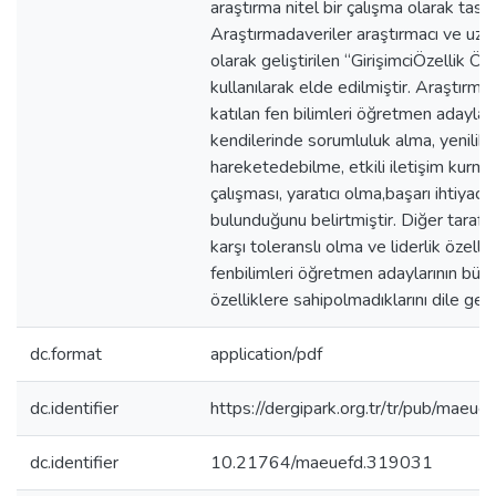
araştırma nitel bir çalışma olarak tasar
Araştırmadaveriler araştırmacı ve uzm
olarak geliştirilen “GirişimciÖzellik
kullanılarak elde edilmiştir. Araştır
katılan fen bilimleri öğretmen adaylar
kendilerinde sorumluluk alma, yenilikç
hareketedebilme, etkili iletişim kurm
çalışması, yaratıcı olma,başarı ihtiyacı g
bulunduğunu belirtmiştir. Diğer tarafta
karşı toleranslı olma ve liderlik özellik
fenbilimleri öğretmen adaylarının büy
özelliklere sahipolmadıklarını dile geti
dc.format
application/pdf
dc.identifier
https://dergipark.org.tr/tr/pub/mae
dc.identifier
10.21764/maeuefd.319031