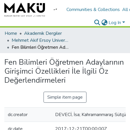
Communities & Collections
All
Log In
Home
Akademik Dergiler
Mehmet Akif Ersoy University Journal of Education Faculty
Fen Bilimleri Öğretmen Adaylarının Girişimci Özellikleri İle İlgili Öz Değerlendirmeleri
Fen Bilimleri Öğretmen Adaylarının
Girişimci Özellikleri İle İlgili Öz
Değerlendirmeleri
Simple item page
dc.creator
DEVECİ, İsa; Kahramanmaraş Sütçü İ
dc.date
2017-12-21T00:00:00Z