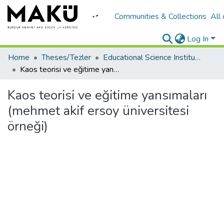
Communities & Collections
All
Log In
Home
Theses/Tezler
Educational Science Institute/Eğitim Bilimleri Enstitüsü
Kaos teorisi ve eğitime yansımaları (mehmet akif ersoy üniversitesi örneği)
Kaos teorisi ve eğitime yansımaları
(mehmet akif ersoy üniversitesi
örneği)