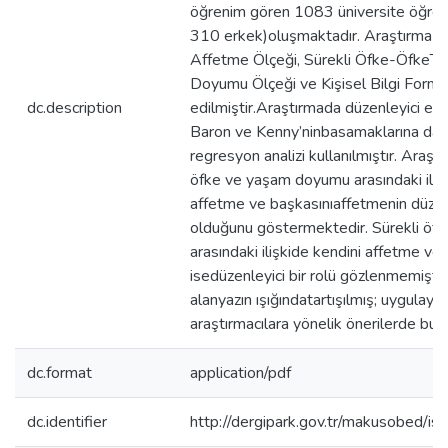
öğrenim gören 1083 üniversite öğrenc
310 erkek)oluşmaktadır. Araştırma ver
Affetme Ölçeği, Sürekli Öfke-ÖfkeTar
Doyumu Ölçeği ve Kişisel Bilgi Formu 
dc.description
edilmiştir.Araştırmada düzenleyici etki
Baron ve Kenny’ninbasamaklarına daya
regresyon analizi kullanılmıştır. Araştı
öfke ve yaşam doyumu arasındaki iliş
affetme ve başkasınıaffetmenin düzenl
olduğunu göstermektedir. Sürekli ö
arasındaki ilişkide kendini affetme v
isedüzenleyici bir rolü gözlenmemiştir. 
alanyazın ışığındatartışılmış; uygulayıc
araştırmacılara yönelik önerilerde bul
dc.format
application/pdf
dc.identifier
http://dergipark.gov.tr/makusobed/