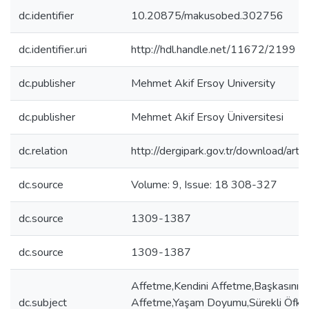
dc.identifier
10.20875/makusobed.302756
dc.identifier.uri
http://hdl.handle.net/11672/2199
dc.publisher
Mehmet Akif Ersoy University
dc.publisher
Mehmet Akif Ersoy Üniversitesi
dc.relation
http://dergipark.gov.tr/download/arti
dc.source
Volume: 9, Issue: 18 308-327
dc.source
1309-1387
dc.source
1309-1387
Affetme,Kendini Affetme,Başkasını 
dc.subject
Affetme,Yaşam Doyumu,Sürekli Öfke,