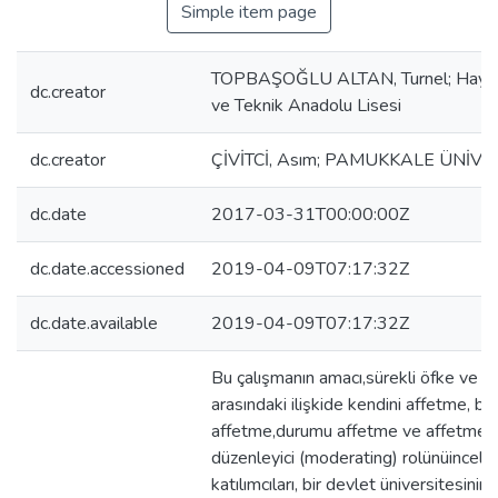
Simple item page
TOPBAŞOĞLU ALTAN, Turnel; Hayda
dc.creator
ve Teknik Anadolu Lisesi
dc.creator
ÇİVİTCİ, Asım; PAMUKKALE ÜNİVE
dc.date
2017-03-31T00:00:00Z
dc.date.accessioned
2019-04-09T07:17:32Z
dc.date.available
2019-04-09T07:17:32Z
Bu çalışmanın amacı,sürekli öfke ve
arasındaki ilişkide kendini affetme, ba
affetme,durumu affetme ve affetmeni
düzenleyici (moderating) rolünüincele
katılımcıları, bir devlet üniversitesini