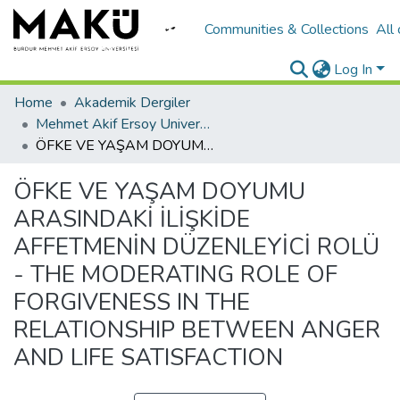
Communities & Collections
All
Log In
Home
Akademik Dergiler
Mehmet Akif Ersoy University Journal of Social Sciences Institute
ÖFKE VE YAŞAM DOYUMU ARASINDAKİ İLİŞKİDE AFFETMENİN DÜZENLEYİCİ ROLÜ - THE MODERATING ROLE OF FORGIVENESS IN THE RELATIONSHIP BETWEEN ANGER AND LIFE SATISFACTION
ÖFKE VE YAŞAM DOYUMU
ARASINDAKİ İLİŞKİDE
AFFETMENİN DÜZENLEYİCİ ROLÜ
- THE MODERATING ROLE OF
FORGIVENESS IN THE
RELATIONSHIP BETWEEN ANGER
AND LIFE SATISFACTION