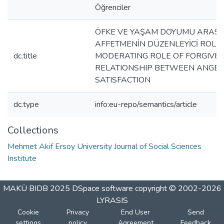
Öğrenciler
ÖFKE VE YAŞAM DOYUMU ARASIN
AFFETMENİN DÜZENLEYİCİ ROLÜ 
dc.title
MODERATING ROLE OF FORGIVEN
RELATIONSHIP BETWEEN ANGER
SATISFACTION
dc.type
info:eu-repo/semantics/article
Collections
Mehmet Akif Ersoy University Journal of Social Sciences
Institute
MAKÜ BIDB 2025
DSpace software
copyright © 2002-2026
LYRASIS
Cookie
Privacy
End User
Send
settings
policy
Agreement
Feedback