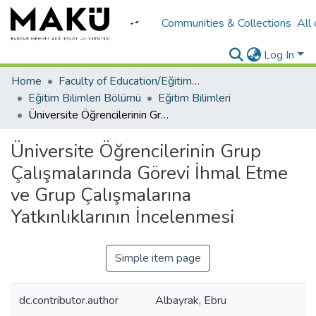
Communities & Collections
All
Log In
Home
Faculty of Education/Eğitim Fakültesi
Eğitim Bilimleri Bölümü
Eğitim Bilimleri
Üniversite Öğrencilerinin Grup Çalışmalarında Görevi İhmal Etme ve Grup Çalışmalarına Yatkınlıklarının İncelenmesi
Üniversite Öğrencilerinin Grup
Çalışmalarında Görevi İhmal Etme
ve Grup Çalışmalarına
Yatkınlıklarının İncelenmesi
Simple item page
dc.contributor.author
Albayrak, Ebru