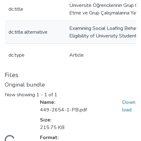
Üniversite Öğrencilerinin Grup Ça
dc.title
Etme ve Grup Çalışmalarına Yatkın
Examining Social Loafing Behav
dc.title.alternative
Eligibility of University Students
dc.type
Article
Files
Original bundle
Now showing
1 - 1 of 1
Name:
Down
449-2654-1-PB.pdf
load
Size:
215.75 KB
Format: