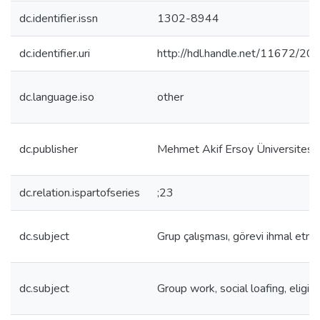
dc.identifier.issn
1302-8944
dc.identifier.uri
http://hdl.handle.net/11672/20
dc.language.iso
other
dc.publisher
Mehmet Akif Ersoy Üniversitesi E
dc.relation.ispartofseries
;23
dc.subject
Grup çalışması, görevi ihmal etme
dc.subject
Group work, social loafing, eligibi