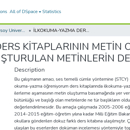
ions
All of DSpace
Statistics
Mehmet Akif Ersoy University Journal of Education Faculty
İLKOKUMA-YAZMA DERS KİTAPLARININ METİN OLUŞTURMA BASAMAĞINDA OLUŞTURULAN METİNLERİN DEĞERLENDİRİLMESİ
ERS KİTAPLARININ METİN
TURULAN METİNLERİN DE
Description
Bu çalışmanın amacı, ses temelli cümle yöntemine (STCY) 
okuma-yazma öğreniyorum ders kitaplarında ilkokuma-y
ilerleme aşamasının metin oluşturma basamağında yer veri
bütünlüğü ve başlığı olan metinlerde ne tür başlıkların ol
değerlendirilmesidir. Bu amaçla çalışmada 2005-2006 eği
2014-2015 eğitim-öğretim yılına kadar Milli Eğitim Bakanl
okullara gönderilen dokuz farklı ders kitabına ulaşılmıştır. Ç
ulaşılan bu eserlerden doküman incelemesi yöntemiyle topl