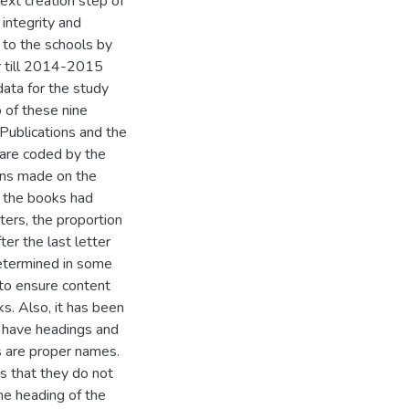
ext creation step of
integrity and
 to the schools by
r till 2014-2015
ata for the study
of these nine
Publications and the
 are coded by the
ions made on the
n the books had
ters, the proportion
ter the last letter
determined in some
to ensure content
ks. Also, it has been
 have headings and
 are proper names.
s that they do not
the heading of the