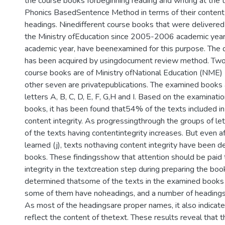
the course books forbeginning reading and writing at the t
Phonics BasedSentence Method in terms of their content 
headings. Ninedifferent course books that were delivered
the Ministry ofEducation since 2005-2006 academic yea
academic year, have beenexamined for this purpose. The d
has been acquired by usingdocument review method. Two 
course books are of Ministry ofNational Education (NME) 
other seven are privatepublications. The examined books
letters A, B, C, D, E, F, G,H and I. Based on the examinat
books, it has been found that54% of the texts included i
content integrity. As progressingthrough the groups of let
of the texts having contentintegrity increases. But even af
learned (j), texts nothaving content integrity have been 
books. These findingsshow that attention should be paid 
integrity in the textcreation step during preparing the boo
determined thatsome of the texts in the examined books
some of them have noheadings, and a number of headings
As most of the headingsare proper names, it also indicate
reflect the content of thetext. These results reveal that 