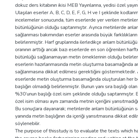
dokuz ders kitabının ikisi MEB Yayınlarına, yedisi özel yayıne
Ulaşılan eserler A, B, C, D, E, F, G, H ve I şeklinde kodlanmı
incelemeler sonucunda, tüm eserlerde yer verilen metinl
bütünlüğünün olduğu saptanmıştır. Ayrıca metinlerde anl
sağlanması bakımından eserler arasında büyük farklılıkları
belirlenmiştir. Harf gruplarında ilerledikçe anlam bütünlüğ
oranının arttığı ancak bazı eserlerde en son öğrenilen harf
bütünlüğü sağlanamayan metin örneklerinin olduğu belirlen
eserlerin hazırlanmasında metin oluşturma basamağında 
sağlanmasına dikkat edilmesi gerektiğini göstermektedir. 
eserlerde metin oluşturma basamağında oluşturulan her b
başlığın olmadığı belirlenmiştir. Bunun yanı sıra başlığı ola
%30’unun başlığı özel isim şeklinde olduğu saptanmıştır. B
özel isim olması aynı zamanda metnin içeriğini yansıtmadığ
Bu sonuçlara dayanarak; metinlerde anlam bütünlüğünün s
yanında metin başlığının da içeriği yansıtmasına dikkat edil
söylenebilir.
The purpose of thisstudy is to evaluate the texts which h