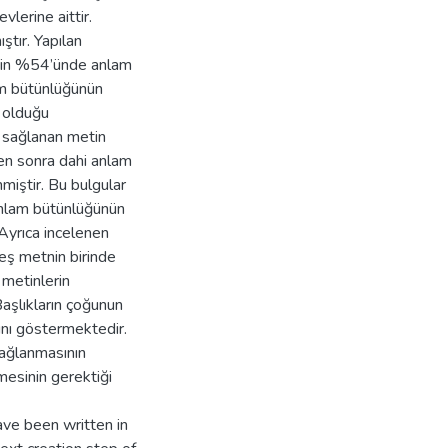
vlerine aittir.
ştır. Yapılan
erin %54’ünde anlam
am bütünlüğünün
n olduğu
ü sağlanan metin
ten sonra dahi anlam
miştir. Bu bulgular
anlam bütünlüğünün
Ayrıca incelenen
eş metnin birinde
n metinlerin
aşlıkların çoğunun
ını göstermektedir.
ağlanmasının
mesinin gerektiği
ave been written in