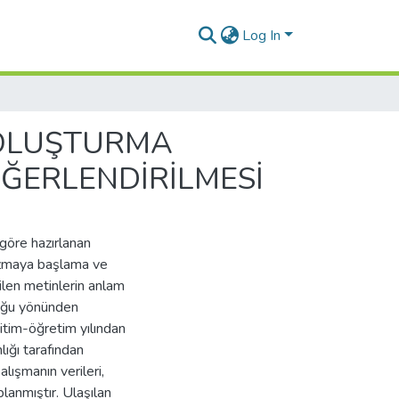
Log In
 OLUŞTURMA
ĞERLENDİRİLMESİ
göre hazırlanan
azmaya başlama ve
len metinlerin anlam
duğu yönünden
tim-öğretim yılından
ığı tarafından
alışmanın verileri,
anmıştır. Ulaşılan