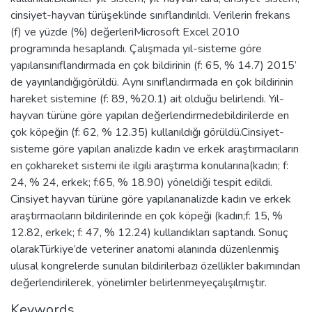
cinsiyet-hayvan türüşeklinde sınıflandırıldı. Verilerin frekans
(f) ve yüzde (%) değerleriMicrosoft Excel 2010
programında hesaplandı. Çalışmada yıl-sisteme göre
yapılansınıflandırmada en çok bildirinin (f: 65, % 14.7) 2015’
de yayınlandığıgörüldü. Aynı sınıflandırmada en çok bildirinin
hareket sistemine (f: 89, %20.1) ait olduğu belirlendi. Yıl-
hayvan türüne göre yapılan değerlendirmedebildirilerde en
çok köpeğin (f: 62, % 12.35) kullanıldığı görüldü.Cinsiyet-
sisteme göre yapılan analizde kadın ve erkek araştırmacıların
en çokhareket sistemi ile ilgili araştırma konularına(kadın; f:
24, % 24, erkek; f:65, % 18.90) yöneldiği tespit edildi.
Cinsiyet hayvan türüne göre yapılananalizde kadın ve erkek
araştırmacıların bildirilerinde en çok köpeği (kadın;f: 15, %
12.82, erkek; f: 47, % 12.24) kullandıkları saptandı. Sonuç
olarakTürkiye’de veteriner anatomi alanında düzenlenmiş
ulusal kongrelerde sunulan bildirilerbazı özellikler bakımından
değerlendirilerek, yönelimler belirlenmeyeçalışılmıştır.
Keywords