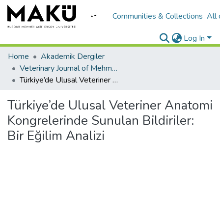
Communities & Collections
All
Log In
Home
Akademik Dergiler
Veterinary Journal of Mehmet Akif Ersoy University
Türkiye’de Ulusal Veteriner Anatomi Kongrelerinde Sunulan Bildiriler: Bir Eğilim Analizi
Türkiye’de Ulusal Veteriner Anatomi
Kongrelerinde Sunulan Bildiriler:
Bir Eğilim Analizi