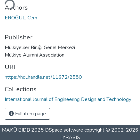
ding...
Authors
EROĞUL, Cem
Publisher
Mülkiyeliler Birliği Genel Merkezi
Mülkiye Alumni Association
URI
https://hdl.handle.net/11672/2580
Collections
International Journal of Engineering Design and Technology
Full item page
MAKÜ BIDB 2025
DSpace software
copyright © 2002-2026
LYRASIS