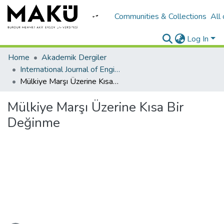
Communities & Collections
All
Log In
Home
Akademik Dergiler
International Journal of Engineering Design and Technology
Mülkiye Marşı Üzerine Kısa Bir Değinme
Mülkiye Marşı Üzerine Kısa Bir
Değinme