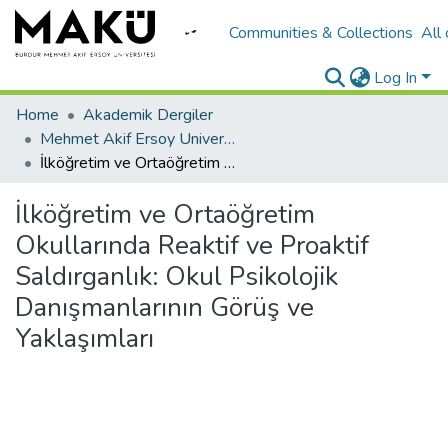
Communities & Collections
All
Log In
Home
Akademik Dergiler
Mehmet Akif Ersoy University Journal of Education Faculty
İlköğretim ve Ortaöğretim Okullarında Reaktif ve Proaktif Saldırganlık: Okul Psikolojik Danışmanlarının Görüş ve Yaklaşımları
İlköğretim ve Ortaöğretim
Okullarında Reaktif ve Proaktif
Saldırganlık: Okul Psikolojik
Danışmanlarının Görüş ve
Yaklaşımları