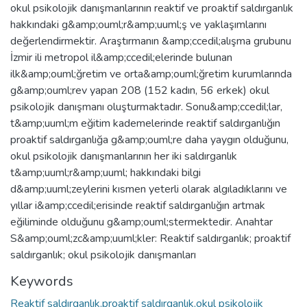
okul psikolojik danışmanlarının reaktif ve proaktif saldırganlık
hakkındaki g&amp;ouml;r&amp;uuml;ş ve yaklaşımlarını
değerlendirmektir. Araştırmanın &amp;ccedil;alışma grubunu
İzmir ili metropol il&amp;ccedil;elerinde bulunan
ilk&amp;ouml;ğretim ve orta&amp;ouml;ğretim kurumlarında
g&amp;ouml;rev yapan 208 (152 kadın, 56 erkek) okul
psikolojik danışmanı oluşturmaktadır. Sonu&amp;ccedil;lar,
t&amp;uuml;m eğitim kademelerinde reaktif saldırganlığın
proaktif saldırganlığa g&amp;ouml;re daha yaygın olduğunu,
okul psikolojik danışmanlarının her iki saldırganlık
t&amp;uuml;r&amp;uuml; hakkındaki bilgi
d&amp;uuml;zeylerini kısmen yeterli olarak algıladıklarını ve
yıllar i&amp;ccedil;erisinde reaktif saldırganlığın artmak
eğiliminde olduğunu g&amp;ouml;stermektedir. Anahtar
S&amp;ouml;zc&amp;uuml;kler: Reaktif saldırganlık; proaktif
saldırganlık; okul psikolojik danışmanları
Keywords
Reaktif saldırganlık,proaktif saldırganlık,okul psikolojik