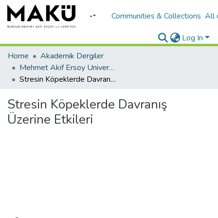
Communities & Collections
All
Log In
Home
Akademik Dergiler
Mehmet Akif Ersoy University Journal of Health Sciences Institute
Stresin Köpeklerde Davranış Üzerine Etkileri
Stresin Köpeklerde Davranış
Üzerine Etkileri
Loading...