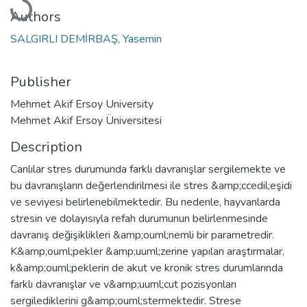
Authors
SALGIRLI DEMİRBAŞ, Yasemin
Publisher
Mehmet Akif Ersoy University
Mehmet Akif Ersoy Üniversitesi
Description
Canlılar stres durumunda farklı davranışlar sergilemekte ve
bu davranışların değerlendirilmesi ile stres &amp;ccedil;eşidi
ve seviyesi belirlenebilmektedir. Bu nedenle, hayvanlarda
stresin ve dolayısıyla refah durumunun belirlenmesinde
davranış değişiklikleri &amp;ouml;nemli bir parametredir.
K&amp;ouml;pekler &amp;uuml;zerine yapılan araştırmalar,
k&amp;ouml;peklerin de akut ve kronik stres durumlarında
farklı davranışlar ve v&amp;uuml;cut pozisyonları
sergilediklerini g&amp;ouml;stermektedir. Strese