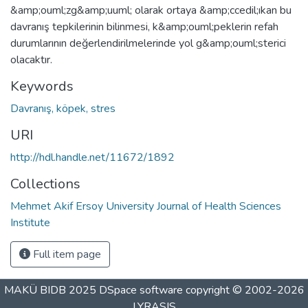
&amp;ouml;zg&amp;uuml; olarak ortaya &amp;ccedil;ıkan bu
davranış tepkilerinin bilinmesi, k&amp;ouml;peklerin refah
durumlarının değerlendirilmelerinde yol g&amp;ouml;sterici
olacaktır.
Keywords
Davranış, köpek, stres
URI
http://hdl.handle.net/11672/1892
Collections
Mehmet Akif Ersoy University Journal of Health Sciences
Institute
Full item page
MAKÜ BIDB 2025
DSpace software
copyright © 2002-2026
LYRASIS