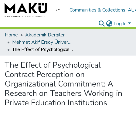
Communities & Collections
All
Log In
Home
Akademik Dergiler
Mehmet Akif Ersoy Üniversitesi Uygulamalı Bilimler Dergisi
The Effect of Psychological Contract Perception on Organizational Commitment: A Research on Teachers Working in Private Education Institutions
The Effect of Psychological
Contract Perception on
Organizational Commitment: A
Research on Teachers Working in
Private Education Institutions