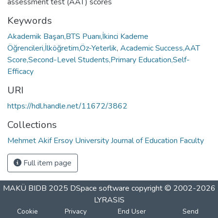
assessment test (AAT) scores
Keywords
Akademik Başarı,BTS Puanı,İkinci Kademe
Öğrencileri,İlköğretim,Öz-Yeterlik
,
Academic Success,AAT
Score,Second-Level Students,Primary Education,Self-
Efficacy
URI
https://hdl.handle.net/11672/3862
Collections
Mehmet Akif Ersoy University Journal of Education Faculty
Full item page
MAKÜ BIDB 2025
DSpace software
copyright © 2002-2026
LYRASIS
Cookie
Privacy
End User
Send