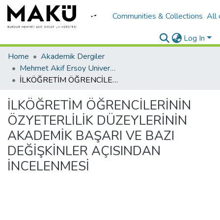
Communities & Collections
All
Log In
Home
Akademik Dergiler
Mehmet Akif Ersoy University Journal of Education Faculty
İLKÖĞRETİM ÖĞRENCİLERİNİN ÖZYETERLİLİK DÜZEYLERİNİN AKADEMİK BAŞARI VE BAZI DEĞİŞKİNLER AÇISINDAN İNCELENMESİ
İLKÖĞRETİM ÖĞRENCİLERİNİN
ÖZYETERLİLİK DÜZEYLERİNİN
AKADEMİK BAŞARI VE BAZI
DEĞİŞKİNLER AÇISINDAN
İNCELENMESİ