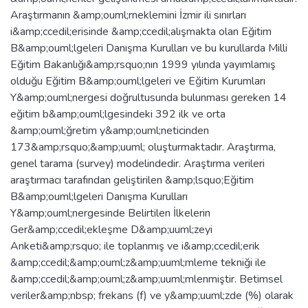
Araştırmanın &amp;ouml;rneklemini İzmir ili sınırları
i&amp;ccedil;erisinde &amp;ccedil;alışmakta olan Eğitim
B&amp;ouml;lgeleri Danışma Kurulları ve bu kurullarda Milli
Eğitim Bakanlığı&amp;rsquo;nın 1999 yılında yayımlamış
olduğu Eğitim B&amp;ouml;lgeleri ve Eğitim Kurumları
Y&amp;ouml;nergesi doğrultusunda bulunması gereken 14
eğitim b&amp;ouml;lgesindeki 392 ilk ve orta
&amp;ouml;ğretim y&amp;ouml;neticinden
173&amp;rsquo;&amp;uuml; oluşturmaktadır. Araştırma,
genel tarama (survey) modelindedir. Araştırma verileri
araştırmacı tarafından geliştirilen &amp;lsquo;Eğitim
B&amp;ouml;lgeleri Danışma Kurulları
Y&amp;ouml;nergesinde Belirtilen İlkelerin
Ger&amp;ccedil;ekleşme D&amp;uuml;zeyi
Anketi&amp;rsquo; ile toplanmış ve i&amp;ccedil;erik
&amp;ccedil;&amp;ouml;z&amp;uuml;mleme tekniği ile
&amp;ccedil;&amp;ouml;z&amp;uuml;mlenmiştir. Betimsel
veriler&amp;nbsp; frekans (f) ve y&amp;uuml;zde (%) olarak