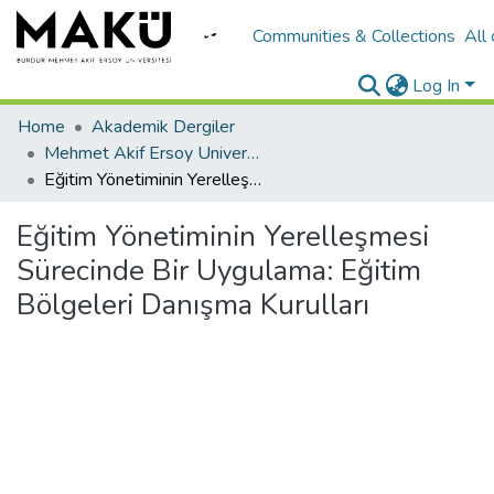
Communities & Collections
All
Log In
Home
Akademik Dergiler
Mehmet Akif Ersoy University Journal of Education Faculty
Eğitim Yönetiminin Yerelleşmesi Sürecinde Bir Uygulama: Eğitim Bölgeleri Danışma Kurulları
Eğitim Yönetiminin Yerelleşmesi
Sürecinde Bir Uygulama: Eğitim
Bölgeleri Danışma Kurulları