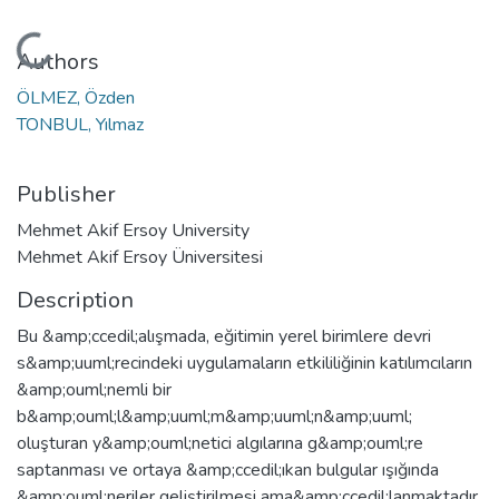
Loading...
Authors
ÖLMEZ, Özden
TONBUL, Yılmaz
Publisher
Mehmet Akif Ersoy University
Mehmet Akif Ersoy Üniversitesi
Description
Bu &amp;ccedil;alışmada, eğitimin yerel birimlere devri
s&amp;uuml;recindeki uygulamaların etkililiğinin katılımcıların
&amp;ouml;nemli bir
b&amp;ouml;l&amp;uuml;m&amp;uuml;n&amp;uuml;
oluşturan y&amp;ouml;netici algılarına g&amp;ouml;re
saptanması ve ortaya &amp;ccedil;ıkan bulgular ışığında
&amp;ouml;neriler geliştirilmesi ama&amp;ccedil;lanmaktadır.