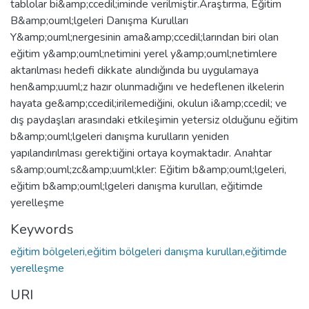
tablolar bi&amp;ccedil;iminde verilmiştir.Araştırma, Eğitim
B&amp;ouml;lgeleri Danışma Kurulları
Y&amp;ouml;nergesinin ama&amp;ccedil;larından biri olan
eğitim y&amp;ouml;netimini yerel y&amp;ouml;netimlere
aktarılması hedefi dikkate alındığında bu uygulamaya
hen&amp;uuml;z hazır olunmadığını ve hedeflenen ilkelerin
hayata ge&amp;ccedil;irilemediğini, okulun i&amp;ccedil; ve
dış paydaşları arasındaki etkileşimin yetersiz olduğunu eğitim
b&amp;ouml;lgeleri danışma kurulların yeniden
yapılandırılması gerektiğini ortaya koymaktadır. Anahtar
s&amp;ouml;zc&amp;uuml;kler: Eğitim b&amp;ouml;lgeleri,
eğitim b&amp;ouml;lgeleri danışma kurulları, eğitimde
yerelleşme
Keywords
eğitim bölgeleri,eğitim bölgeleri danışma kurulları,eğitimde
yerelleşme
URI