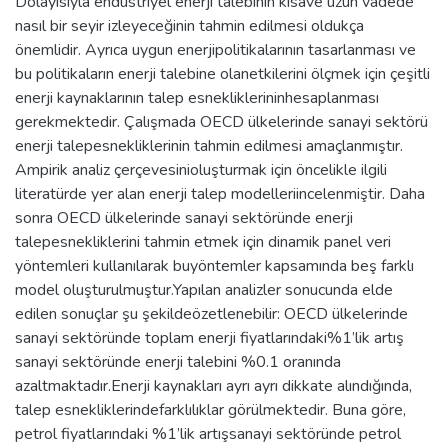
Dolayısıyla endüstriyel enerji talebinin kısave uzun vadede
nasıl bir seyir izleyeceğinin tahmin edilmesi oldukça
önemlidir. Ayrıca uygun enerjipolitikalarının tasarlanması ve
bu politikaların enerji talebine olanetkilerini ölçmek için çeşitli
enerji kaynaklarının talep esnekliklerininhesaplanması
gerekmektedir. Çalışmada OECD ülkelerinde sanayi sektörü
enerji talepesnekliklerinin tahmin edilmesi amaçlanmıştır.
Ampirik analiz çerçevesinioluşturmak için öncelikle ilgili
literatürde yer alan enerji talep modelleriincelenmiştir. Daha
sonra OECD ülkelerinde sanayi sektöründe enerji
talepesnekliklerini tahmin etmek için dinamik panel veri
yöntemleri kullanılarak buyöntemler kapsamında beş farklı
model oluşturulmuştur.Yapılan analizler sonucunda elde
edilen sonuçlar şu şekildeözetlenebilir: OECD ülkelerinde
sanayi sektöründe toplam enerji fiyatlarındaki%1’lik artış
sanayi sektöründe enerji talebini %0.1 oranında
azaltmaktadır.Enerji kaynakları ayrı ayrı dikkate alındığında,
talep esnekliklerindefarklılıklar görülmektedir. Buna göre,
petrol fiyatlarındaki %1’lik artışsanayi sektöründe petrol