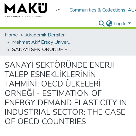
Communities & Collections
All
Log In
Home
Akademik Dergiler
Mehmet Akif Ersoy University Journal of Social Sciences Institute
SANAYİ SEKTÖRÜNDE ENERJİ TALEP ESNEKLİKLERİNİN TAHMİNİ: OECD ÜLKELERİ ÖRNEĞİ - ESTIMATION OF ENERGY DEMAND ELASTICITY IN INDUSTRIAL SECTOR: THE CASE OF OECD COUNTRIES
SANAYİ SEKTÖRÜNDE ENERJİ
TALEP ESNEKLİKLERİNİN
TAHMİNİ: OECD ÜLKELERİ
ÖRNEĞİ - ESTIMATION OF
ENERGY DEMAND ELASTICITY IN
INDUSTRIAL SECTOR: THE CASE
OF OECD COUNTRIES