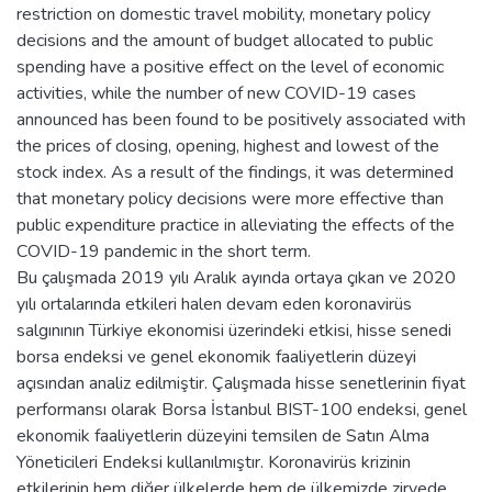
restriction on domestic travel mobility, monetary policy
decisions and the amount of budget allocated to public
spending have a positive effect on the level of economic
activities, while the number of new COVID-19 cases
announced has been found to be positively associated with
the prices of closing, opening, highest and lowest of the
stock index. As a result of the findings, it was determined
that monetary policy decisions were more effective than
public expenditure practice in alleviating the effects of the
COVID-19 pandemic in the short term.
Bu çalışmada 2019 yılı Aralık ayında ortaya çıkan ve 2020
yılı ortalarında etkileri halen devam eden koronavirüs
salgınının Türkiye ekonomisi üzerindeki etkisi, hisse senedi
borsa endeksi ve genel ekonomik faaliyetlerin düzeyi
açısından analiz edilmiştir. Çalışmada hisse senetlerinin fiyat
performansı olarak Borsa İstanbul BIST-100 endeksi, genel
ekonomik faaliyetlerin düzeyini temsilen de Satın Alma
Yöneticileri Endeksi kullanılmıştır. Koronavirüs krizinin
etkilerinin hem diğer ülkelerde hem de ülkemizde zirvede