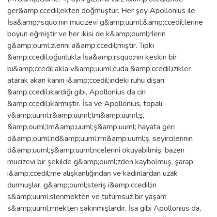
ger&amp;ccedil;ekten doğmuştur. Her şey Apollonius ile
İsa&amp;rsquo;nın mucizevi g&amp;uuml;&amp;ccedil;lerine
boyun eğmiştir ve her ikisi de k&amp;ouml;rlerin
g&amp;ouml;zlerini a&amp;ccedil;mıştır. Tıpkı
&amp;ccedil;oğunlukla İsa&amp;rsquo;nın keskin bir
bı&amp;ccedil;akla v&amp;uuml;cuda &amp;ccedil;izikler
atarak akan kanın i&amp;ccedil;indeki ruhu dışarı
&amp;ccedil;ıkardığı gibi, Apollonius da cin
&amp;ccedil;ıkarmıştır. İsa ve Apollonius, topalı
y&amp;uuml;r&amp;uuml;tm&amp;uuml;ş,
&amp;ouml;lm&amp;uuml;ş&amp;uuml; hayata geri
d&amp;ouml;nd&amp;uuml;rm&amp;uuml;ş, seyircilerinin
d&amp;uuml;ş&amp;uuml;ncelerini okuyabilmiş, bazen
mucizevi bir şekilde g&amp;ouml;zden kaybolmuş, şarap
i&amp;ccedil;me alışkanlığından ve kadınlardan uzak
durmuşlar, g&amp;ouml;steriş i&amp;ccedil;in
s&amp;uuml;slenmekten ve tutumsuz bir yaşam
s&amp;uuml;rmekten sakınmışlardır. İsa gibi Apollonius da,