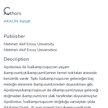
Loading...
Authors
AKALIN, Kürşat
Publisher
Mehmet Akif Ersoy University
Mehmet Akif Ersoy Üniversitesi
Description
Apollonius ile İsa&amp;rsquo;nın yaşam
&amp;ouml;yk&amp;uuml;lerinin temel noktaları arasında
benzerlik vardır. Tıpkı İsa&amp;rsquo;nın geleceğini baş
meleğin annesine &amp;ouml;nceden duyurulması gibi,
Apollonius&amp;rsquo;un da d&amp;uuml;nyaya geleceği
doğmadan &amp;ouml;nce ulak tarafından duyurulmuştur.
Apollonius, İsa&amp;rsquo;nın doğduğu varsayılan yılda
(M.&amp;Ouml;. 4) aynı gizemli tarz i&amp;ccedil;inde