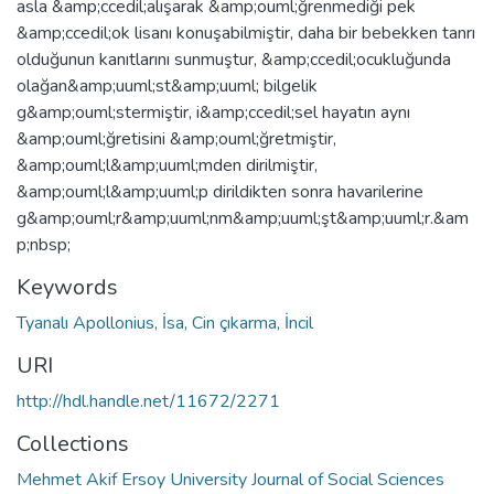
asla &amp;ccedil;alışarak &amp;ouml;ğrenmediği pek
&amp;ccedil;ok lisanı konuşabilmiştir, daha bir bebekken tanrı
olduğunun kanıtlarını sunmuştur, &amp;ccedil;ocukluğunda
olağan&amp;uuml;st&amp;uuml; bilgelik
g&amp;ouml;stermiştir, i&amp;ccedil;sel hayatın aynı
&amp;ouml;ğretisini &amp;ouml;ğretmiştir,
&amp;ouml;l&amp;uuml;mden dirilmiştir,
&amp;ouml;l&amp;uuml;p dirildikten sonra havarilerine
g&amp;ouml;r&amp;uuml;nm&amp;uuml;şt&amp;uuml;r.&am
p;nbsp;
Keywords
Tyanalı Apollonius, İsa, Cin çıkarma, İncil
URI
http://hdl.handle.net/11672/2271
Collections
Mehmet Akif Ersoy University Journal of Social Sciences