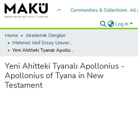
Communities & Collections
All
Log In
Home
Akademik Dergiler
Mehmet Akif Ersoy University Journal of Social Sciences Institute
Yeni Ahitteki Tyanalı Apollonius -Apollonius of Tyana in New Testament
Yeni Ahitteki Tyanalı Apollonius -
Apollonius of Tyana in New
Testament