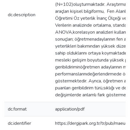
(N=102)oluşturmaktadır. Araştırmada 
araçları kişisel bilgiformu, Fen Alanları
dc.description
Öğretimi Öz yeterlik İnanç Ölçeği ve Ge
Verilerin analizinde ortalama, standar
ANOVA,korelasyon analizleri kullanılm
sonuçları; öğretmenadaylarının fen ala
yeterlikleri bakımından yüksek düzeyd
sahip olduklarını ortaya koymaktadır. 
mesleki gelişim boyutunda yüksek pua
geribildiriminöğretmen adaylarının mesl
performanslarınıdeğerlendirmede önem
göstermektedir. Ayrıca, öğretmen aday
puanları geribildirim türü,sıklığı ve d
değişimlerde anlamlı fark göstermekt
dc.format
application/pdf
dc.identifier
https://dergipark.org.tr/tr/pub/mae