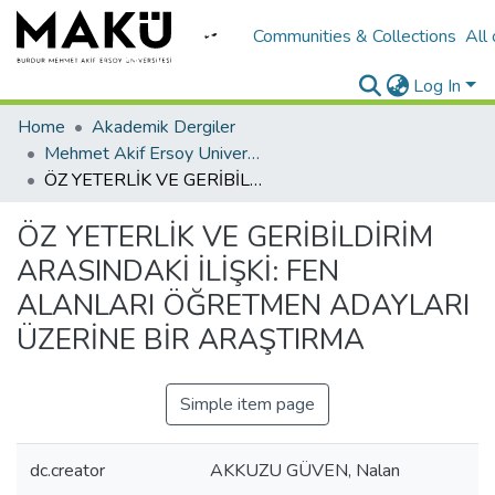
Communities & Collections
All
Log In
Home
Akademik Dergiler
Mehmet Akif Ersoy University Journal of Education Faculty
ÖZ YETERLİK VE GERİBİLDİRİM ARASINDAKİ İLİŞKİ: FEN ALANLARI ÖĞRETMEN ADAYLARI ÜZERİNE BİR ARAŞTIRMA
ÖZ YETERLİK VE GERİBİLDİRİM
ARASINDAKİ İLİŞKİ: FEN
ALANLARI ÖĞRETMEN ADAYLARI
ÜZERİNE BİR ARAŞTIRMA
Simple item page
dc.creator
AKKUZU GÜVEN, Nalan