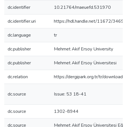
dc.identifier
10.21764/maeuefd.531970
dc.identifier.uri
https://hdl.handle.net/11672/3469
dc.language
tr
dc.publisher
Mehmet Akif Ersoy University
dc.publisher
Mehmet Akif Ersoy Üniversitesi
dc.relation
https://dergipark.org.tr/tr/download/
dc.source
Issue: 53 18-41
dc.source
1302-8944
dc.source
Mehmet Akif Ersoy Üniversitesi Eğiti