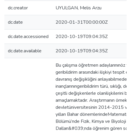
dc.creator
UYULGAN, Melis Arzu
dc.date
2020-01-31T00:00:00Z
dc.date.accessioned
2020-10-19T09:04:35Z
dc.date.available
2020-10-19T09:04:35Z
Bu çalışma öğretmen adaylarınınöz yete
geribildirim arasındaki ilişkiyi tespit
davranış değişikliğini anlayabilmede ö
inançlarınıngeribildirim türü, sıklığı, d
çeşitli değişkenlerle olanilişkilerini be
amaçlamaktadır. Araştırmanın örneklem
devletüniversitesinin 2014-2015 v
yılları Bahar dönemlerindeMatematik v
Bölümü’nde Fizik, Kimya ve Biyoloji E
Dalları&#039;nda öğrenim gören son 