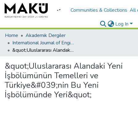
Communities & Collections
All
Log In
Home
Akademik Dergiler
International Journal of Engineering Design and Technology
&quot;Uluslararası Alandaki Yeni İşbölümünün Temelleri ve Türkiye&#039;nin Bu Yeni İşbölümünde Yeri&quot;
&quot;Uluslararası Alandaki Yeni
İşbölümünün Temelleri ve
Türkiye&#039;nin Bu Yeni
İşbölümünde Yeri&quot;