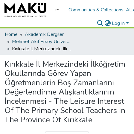
Communities & Collections
All
Log In
Home
Akademik Dergiler
Mehmet Akif Ersoy University Journal of Social Sciences Institute
Kırıkkale İl Merkezindeki İlköğretim Okullarında Görev Yapan Öğretmenlerin Boş Zamanlarını Değerlendirme Alışkanlıklarının İncelenmesi - The Leisure Interest Of The Primary School Teachers In The Province Of Kırıkkale
Kırıkkale İl Merkezindeki İlköğretim
Okullarında Görev Yapan
Öğretmenlerin Boş Zamanlarını
Değerlendirme Alışkanlıklarının
İncelenmesi - The Leisure Interest
Of The Primary School Teachers In
The Province Of Kırıkkale