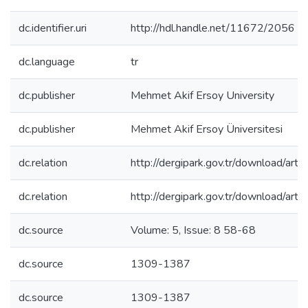
dc.identifier.uri
http://hdl.handle.net/11672/2056
dc.language
tr
dc.publisher
Mehmet Akif Ersoy University
dc.publisher
Mehmet Akif Ersoy Üniversitesi
dc.relation
http://dergipark.gov.tr/download/arti
dc.relation
http://dergipark.gov.tr/download/arti
dc.source
Volume: 5, Issue: 8 58-68
dc.source
1309-1387
dc.source
1309-1387