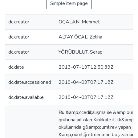
Simple item page
dc.creator
ÖÇALAN, Mehmet
dc.creator
ALTAY ÖCAL, Zeliha
dc.creator
YÖRÜBULUT, Serap
dc.date
2013-07-19T12:50:39Z
dc.date.accessioned
2019-04-09T07:17:18Z
dc.date.available
2019-04-09T07:17:18Z
Bu &amp;ccedil;alışma ile &amp;ouml;
grubuna ait olan Kırıkkale ili ilk&amp;
okullarında g&amp;ouml;rev yapan
&amp;ouml;ğretmenlerin boş zamanlar