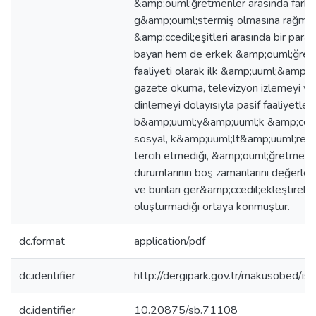
&amp;ouml;ğretmenler arasında fark
g&amp;ouml;stermiş olmasına rağmen 
&amp;ccedil;eşitleri arasında bir paral
bayan hem de erkek &amp;ouml;ğretm
faaliyeti olarak ilk &amp;uuml;&amp;cc
gazete okuma, televizyon izlemeyi v
dinlemeyi dolayısıyla pasif faaliyetleri 
b&amp;uuml;y&amp;uuml;k &amp;cced
sosyal, k&amp;uuml;lt&amp;uuml;rel ve
tercih etmediği, &amp;ouml;ğretmenl
durumlarının boş zamanlarını değerlend
ve bunları ger&amp;ccedil;ekleştirebi
oluşturmadığı ortaya konmuştur.
dc.format
application/pdf
dc.identifier
http://dergipark.gov.tr/makusobed/
dc.identifier
10.20875/sb.71108