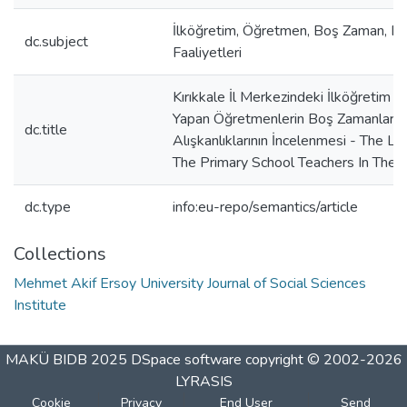
İlköğretim, Öğretmen, Boş Zaman, B
dc.subject
Faaliyetleri
Kırıkkale İl Merkezindeki İlköğretim 
Yapan Öğretmenlerin Boş Zamanların
dc.title
Alışkanlıklarının İncelenmesi - The Le
The Primary School Teachers In The P
dc.type
info:eu-repo/semantics/article
Collections
Mehmet Akif Ersoy University Journal of Social Sciences
Institute
MAKÜ BIDB 2025
DSpace software
copyright © 2002-2026
LYRASIS
Cookie
Privacy
End User
Send