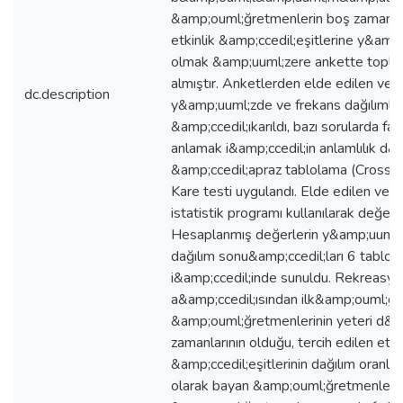
&amp;ouml;ğretmenlerin boş zamanları
etkinlik &amp;ccedil;eşitlerine y&amp
olmak &amp;uuml;zere ankette topla
almıştır. Anketlerden elde edilen veril
dc.description
y&amp;uuml;zde ve frekans dağılımlar
&amp;ccedil;ıkarıldı, bazı sorularda fark
anlamak i&amp;ccedil;in anlamlılık d
&amp;ccedil;apraz tablolama (Cross-T
Kare testi uygulandı. Elde edilen ver
istatistik programı kullanılarak değerle
Hesaplanmış değerlerin y&amp;uuml;
dağılım sonu&amp;ccedil;ları 6 tablo 
i&amp;ccedil;inde sunuldu. Rekreasyo
a&amp;ccedil;ısından ilk&amp;ouml;ğr
&amp;ouml;ğretmenlerinin yeteri d&
zamanlarının olduğu, tercih edilen etki
&amp;ccedil;eşitlerinin dağılım oranları
olarak bayan &amp;ouml;ğretmenlerl