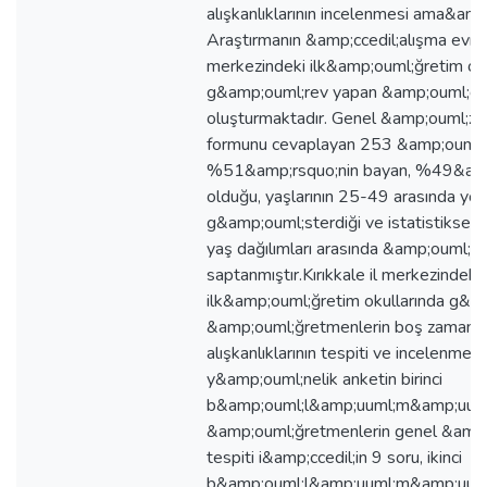
alışkanlıklarının incelenmesi ama&amp;
Araştırmanın &amp;ccedil;alışma evreni
merkezindeki ilk&amp;ouml;ğretim oku
g&amp;ouml;rev yapan &amp;ouml;ğr
oluşturmaktadır. Genel &amp;ouml;zell
formunu cevaplayan 253 &amp;ouml;
%51&amp;rsquo;nin bayan, %49&amp
olduğu, yaşlarının 25-49 arasında yo
g&amp;ouml;sterdiği ve istatistiksel o
yaş dağılımları arasında &amp;ouml;ne
saptanmıştır.Kırıkkale il merkezindeki
ilk&amp;ouml;ğretim okullarında g&a
&amp;ouml;ğretmenlerin boş zamanlar
alışkanlıklarının tespiti ve incelenmes
y&amp;ouml;nelik anketin birinci
b&amp;ouml;l&amp;uuml;m&amp;uuml
&amp;ouml;ğretmenlerin genel &amp;ou
tespiti i&amp;ccedil;in 9 soru, ikinci
b&amp;ouml;l&amp;uuml;m&amp;uuml