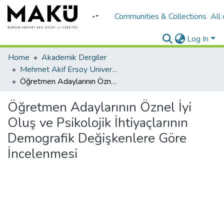
Communities & Collections
All
Log In
Home
Akademik Dergiler
Mehmet Akif Ersoy University Journal of Education Faculty
Öğretmen Adaylarının Öznel İyi Oluş ve Psikolojik İhtiyaçlarının Demografik Değişkenlere Göre İncelenmesi
Öğretmen Adaylarının Öznel İyi
Oluş ve Psikolojik İhtiyaçlarının
Demografik Değişkenlere Göre
İncelenmesi