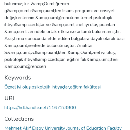
bulunmuştur. &amp;Ouml;ğrenim
g&amp;ouml;r&amp;uuml;len lisans programı ve cinsiyet
değişkenlerinin &amp;ouml;ğrencilerin temel psikolojik
ihtiya&amp;ccedil;lar ve &amp;ouml;znel iyi oluş puanları
&amp;uuml;zerindeki ortak etkisi ise anlamlı bulunmamıştır.
Araştırma sonucunda elde edilen bulgulara dayalı olarak bazı
&amp;ouml;nerilerde bulunulmuştur. Anahtar
S&amp;ouml;zc&amp;uuml;kler: &amp;Ouml;znel iyi oluş,
psikolojik ihtiya&amp;ccedil;lar, eğitim fak&amp;uuml;ltesi
&amp;ouml;ğrencileri
Keywords
Öznel iyi oluş,psikolojik ihtiyaçlar,eğitim fakültesi
URI
https://hdl.handle.net/11672/3800
Collections
Mehmet Akif Ersoy University Journal of Education Faculty