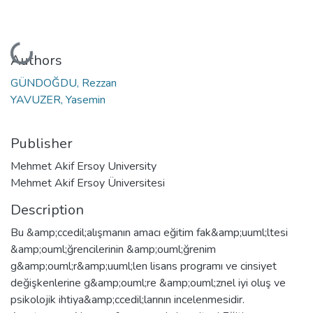
Loading...
Authors
GÜNDOĞDU, Rezzan
YAVUZER, Yasemin
Publisher
Mehmet Akif Ersoy University
Mehmet Akif Ersoy Üniversitesi
Description
Bu &amp;ccedil;alışmanın amacı eğitim fak&amp;uuml;ltesi
&amp;ouml;ğrencilerinin &amp;ouml;ğrenim
g&amp;ouml;r&amp;uuml;len lisans programı ve cinsiyet
değişkenlerine g&amp;ouml;re &amp;ouml;znel iyi oluş ve
psikolojik ihtiya&amp;ccedil;larının incelenmesidir.