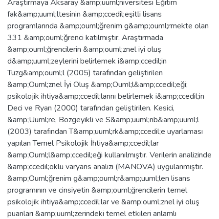
Araştırmaya Aksaray &amp;uuml;niversitesi Eğitim
fak&amp;uuml;ltesinin &amp;ccedil;eşitli lisans
programlarında &amp;ouml;ğrenim g&amp;ouml;rmekte olan
331 &amp;ouml;ğrenci katılmıştır. Araştırmada
&amp;ouml;ğrencilerin &amp;ouml;znel iyi oluş
d&amp;uuml;zeylerini belirlemek i&amp;ccedil;in
Tuzg&amp;ouml;l (2005) tarafından geliştirilen
&amp;Ouml;znel İyi Oluş &amp;Ouml;l&amp;ccedil;eği;
psikolojik ihtiya&amp;ccedil;larını belirlemek i&amp;ccedil;in
Deci ve Ryan (2000) tarafından geliştirilen. Kesici,
&amp;Uuml;re, Bozgeyikli ve S&amp;uuml;nb&amp;uuml;l
(2003) tarafından T&amp;uuml;rk&amp;ccedil;e uyarlaması
yapılan Temel Psikolojik İhtiya&amp;ccedil;lar
&amp;Ouml;l&amp;ccedil;eği kullanılmıştır. Verilerin analizinde
&amp;ccedil;oklu varyans analizi (MANOVA) uygulanmıştır.
&amp;Ouml;ğrenim g&amp;ouml;r&amp;uuml;len lisans
programının ve cinsiyetin &amp;ouml;ğrencilerin temel
psikolojik ihtiya&amp;ccedil;lar ve &amp;ouml;znel iyi oluş
puanları &amp;uuml;zerindeki temel etkileri anlamlı