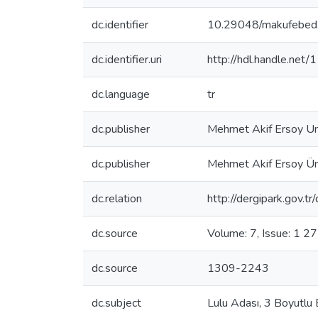
dc.identifier
10.29048/makufebe
dc.identifier.uri
http://hdl.handle.ne
dc.language
tr
dc.publisher
Mehmet Akif Ersoy Un
dc.publisher
Mehmet Akif Ersoy Üni
dc.relation
http://dergipark.gov.t
dc.source
Volume: 7, Issue: 1 2
dc.source
1309-2243
dc.subject
Lulu Adası, 3 Boyutlu