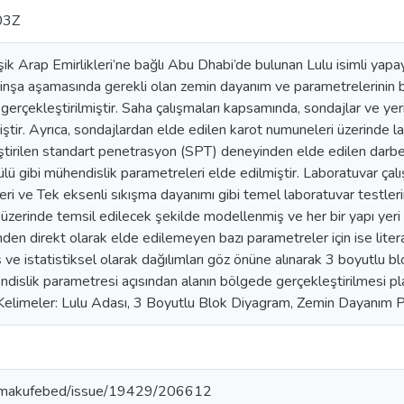
03Z
ik Arap Emirlikleri’ne bağlı Abu Dhabi’de bulunan Lulu isimli yapa
inşa aşamasında gerekli olan zemin dayanım ve parametrelerinin 
 gerçekleştirilmiştir. Saha çalışmaları kapsamında, sondajlar ve yer
lmiştir. Ayrıca, sondajlardan elde edilen karot numuneleri üzerinde l
tirilen standart penetrasyon (SPT) deneyinden elde edilen darbe s
ülü gibi mühendislik parametreleri elde edilmiştir. Laboratuvar çal
tleri ve Tek eksenli sıkışma dayanımı gibi temel laboratuvar testler
zerinde temsil edilecek şekilde modellenmiş ve her bir yapı yeri i
en direkt olarak elde edilemeyen bazı parametreler için ise literat
 ve istatistiksel olarak dağılımları göz önüne alınarak 3 boyutlu bl
ndislik parametresi açısından alanın bölgede gerçekleştirilmesi pla
 Kelimeler: Lulu Adası, 3 Boyutlu Blok Diyagram, Zemin Dayanım 
.tr/makufebed/issue/19429/206612