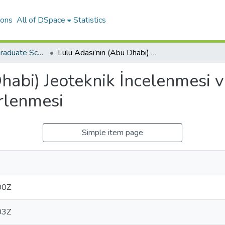
ions
All of DSpace
Statistics
The Journal of Graduate School of Natural and Applied Sciences of Mehmet Akif Ersoy University
Lulu Adası’nın (Abu Dhabi) Jeoteknik İncelenmesi ve Mühendislik Parametrelerinin Belirlenmesi
habi) Jeoteknik İncelenmesi 
rlenmesi
Simple item page
00Z
03Z