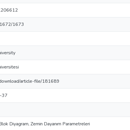
d.206612
t/11672/1673
iversity
versitesi
r/download/article-file/181689
7-37
 Blok Diyagram, Zemin Dayanım Parametreleri