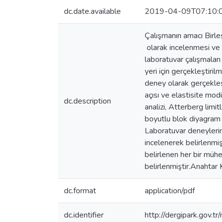
dc.date.available
2019-04-09T07:10:
Çalışmanın amacı Birleş
olarak incelenmesi ve 
laboratuvar çalışmaları
yeri için gerçekleştiri
deney olarak gerçekleş
açısı ve elastisite mod
dc.description
analizi, Atterberg limi
boyutlu blok diyagram ü
Laboratuvar deneylerind
incelenerek belirlenmiş
belirlenen her bir mühe
belirlenmiştir.Anahtar
dc.format
application/pdf
dc.identifier
http://dergipark.gov