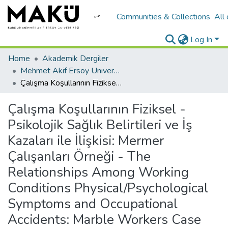
Communities & Collections
All
Log In
Home
Akademik Dergiler
Mehmet Akif Ersoy University Journal of Social Sciences Institute
Çalışma Koşullarının Fiziksel - Psikolojik Sağlık Belirtileri ve İş Kazaları ile İlişkisi: Mermer Çalışanları Örneği - The Relationships Among Working Conditions Physical/Psychological Symptoms and Occupational Accidents: Marble Workers Case
Çalışma Koşullarının Fiziksel -
Psikolojik Sağlık Belirtileri ve İş
Kazaları ile İlişkisi: Mermer
Çalışanları Örneği - The
Relationships Among Working
Conditions Physical/Psychological
Symptoms and Occupational
Accidents: Marble Workers Case