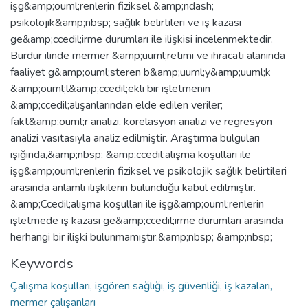
işg&amp;ouml;renlerin fiziksel &amp;ndash;
psikolojik&amp;nbsp; sağlık belirtileri ve iş kazası
ge&amp;ccedil;irme durumları ile ilişkisi incelenmektedir.
Burdur ilinde mermer &amp;uuml;retimi ve ihracatı alanında
faaliyet g&amp;ouml;steren b&amp;uuml;y&amp;uuml;k
&amp;ouml;l&amp;ccedil;ekli bir işletmenin
&amp;ccedil;alışanlarından elde edilen veriler;
fakt&amp;ouml;r analizi, korelasyon analizi ve regresyon
analizi vasıtasıyla analiz edilmiştir. Araştırma bulguları
ışığında,&amp;nbsp; &amp;ccedil;alışma koşulları ile
işg&amp;ouml;renlerin fiziksel ve psikolojik sağlık belirtileri
arasında anlamlı ilişkilerin bulunduğu kabul edilmiştir.
&amp;Ccedil;alışma koşulları ile işg&amp;ouml;renlerin
işletmede iş kazası ge&amp;ccedil;irme durumları arasında
herhangi bir ilişki bulunmamıştır.&amp;nbsp; &amp;nbsp;
Keywords
Çalışma koşulları, işgören sağlığı, iş güvenliği, iş kazaları,
mermer çalışanları