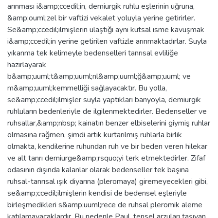
arınması i&amp;ccedil;in, demiurgik ruhlu eşlerinin uğruna,
&amp;ouml;zel bir vaftizi vekalet yoluyla yerine getirirler.
Se&amp;ccedil;ilmişlerin ulaştığı aynı kutsal isme kavuşmak
i&amp;ccedil;in yerine getirilen vaftizle arınmaktadırlar. Suyla
yıkanma tek kelimeyle bedenselleri tanrısal evliliğe
hazırlayarak
b&amp;uuml;t&amp;uuml;nl&amp;uuml;ğ&amp;uuml; ve
m&amp;uuml;kemmelliği sağlayacaktır. Bu yolla,
se&amp;ccedil;ilmişler suyla yaptıkları banyoyla, demiurgik
ruhluların bedenleriyle de ilgilenmektedirler. Bedenseller ve
ruhsallar,&amp;nbsp; kainatın benzer elbiselerini giymiş ruhlar
olmasına rağmen, şimdi artık kurtarılmış ruhlarla birlik
olmakta, kendilerine ruhundan ruh ve bir beden veren hilekar
ve alt tanrı demiurge&amp;rsquo;yi terk etmektedirler. Zifaf
odasının dışında kalanlar olarak bedenseller tek başına
ruhsal-tanrısal ışık diyarına (pleromaya) giremeyecekleri gibi,
se&amp;ccedil;ilmişlerin kendisi de bedensel eşleriyle
birleşmedikleri s&amp;uuml;rece de ruhsal pleromik aleme
katılamayacaklardır. Bu nedenle Paul, tensel arzuları taşıyan