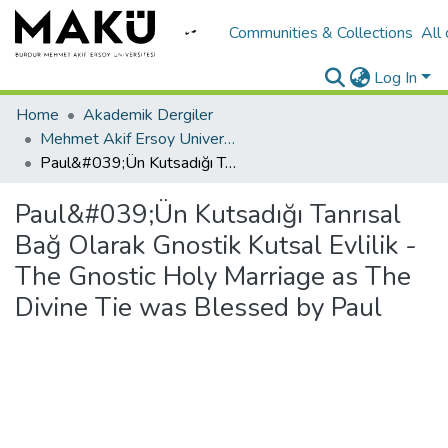
Communities & Collections
All
Log In
Home
Akademik Dergiler
Mehmet Akif Ersoy University Journal of Social Sciences Institute
Paul&#039;Ün Kutsadığı Tanrısal Bağ Olarak Gnostik Kutsal Evlilik - The Gnostic Holy Marriage as The Divine Tie was Blessed by Paul
Paul&#039;Ün Kutsadığı Tanrısal
Bağ Olarak Gnostik Kutsal Evlilik -
The Gnostic Holy Marriage as The
Divine Tie was Blessed by Paul