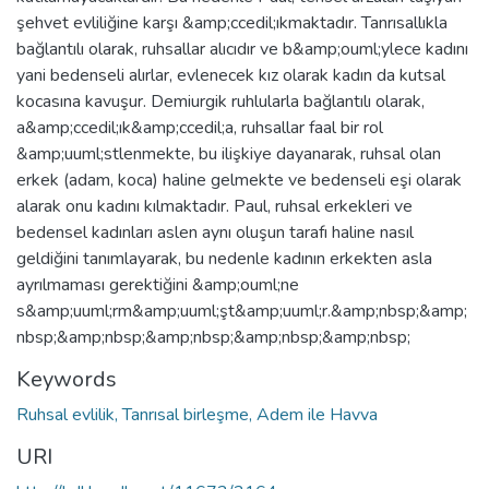
şehvet evliliğine karşı &amp;ccedil;ıkmaktadır. Tanrısallıkla
bağlantılı olarak, ruhsallar alıcıdır ve b&amp;ouml;ylece kadını
yani bedenseli alırlar, evlenecek kız olarak kadın da kutsal
kocasına kavuşur. Demiurgik ruhlularla bağlantılı olarak,
a&amp;ccedil;ık&amp;ccedil;a, ruhsallar faal bir rol
&amp;uuml;stlenmekte, bu ilişkiye dayanarak, ruhsal olan
erkek (adam, koca) haline gelmekte ve bedenseli eşi olarak
alarak onu kadını kılmaktadır. Paul, ruhsal erkekleri ve
bedensel kadınları aslen aynı oluşun tarafı haline nasıl
geldiğini tanımlayarak, bu nedenle kadının erkekten asla
ayrılmaması gerektiğini &amp;ouml;ne
s&amp;uuml;rm&amp;uuml;şt&amp;uuml;r.&amp;nbsp;&amp;
nbsp;&amp;nbsp;&amp;nbsp;&amp;nbsp;&amp;nbsp;
Keywords
Ruhsal evlilik, Tanrısal birleşme, Adem ile Havva
URI