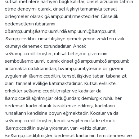
kutsal metinlere harfiyen bağlı kalırlar; cinsel arzularını tatmin
etme deneyimi olarak, cinsel ilişkiyi tamamıyla tensel
birleşmeler olarak g&amp;ouml;rmektedirler. Cinsellik
bedensellerin itibarlarını
d&amp;uuml;ş&amp;uuml;rd&amp;uuml;ğ&amp;uuml;
i&amp;ccedil;in, cinsel ilişkiye girmek yerine zevkten uzak
kalmayı denemek zorundadırlar. Ancak
se&amp;ccedil;ilmişler, ruhsal birleşme gizeminin
sembol&amp;uuml; olarak cinsel g&amp;uuml;c&amp;uuml;
anlamakta olduklarından; b&amp;ouml;ylesine bir gizemi
uygulamak i&amp;ccedil;in, tensel ilişkiye taban tabana zıt
olan, tanrısal evliliğe katılmaktadırlar. Kutsal evlilikte
erkekler se&amp;ccedil;ilmişler ve kadınlar da
&amp;ccedil;ağrılmışlar olduğundan; demiurgik ruhlu her
bedensel kadın olarak karakterize edilmiş, kadınların
ruhsalların kendisine boyun eğmektedir. Kocalar ya da
se&amp;ccedil;ilmişler, kendi sevgilerini ifade etmek
i&amp;ccedil;in suyla yıkanırlar, yani vaftiz olurlar.
Se&amp;ccedil;ilmişler, bedensel karılarının temizlenmesi ve