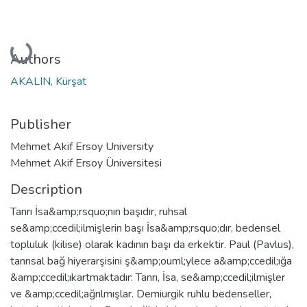
Loading...
Authors
AKALIN, Kürşat
Publisher
Mehmet Akif Ersoy University
Mehmet Akif Ersoy Üniversitesi
Description
Tanrı İsa&amp;rsquo;nın başıdır, ruhsal
se&amp;ccedil;ilmişlerin başı İsa&amp;rsquo;dır, bedensel
topluluk (kilise) olarak kadının başı da erkektir. Paul (Pavlus),
tanrısal bağ hiyerarşisini ş&amp;ouml;ylece a&amp;ccedil;ığa
&amp;ccedil;ıkartmaktadır: Tanrı, İsa, se&amp;ccedil;ilmişler
ve &amp;ccedil;ağrılmışlar. Demiurgik ruhlu bedenseller,