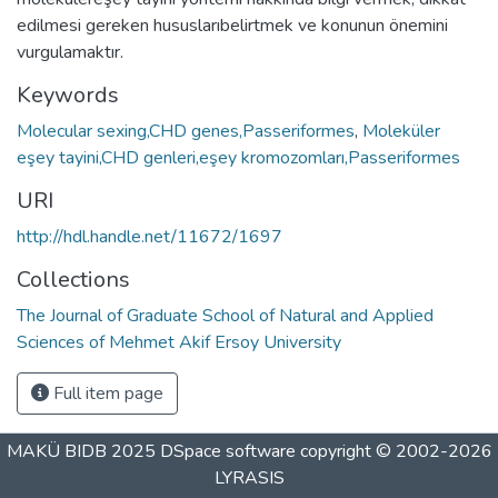
edilmesi gereken hususlarıbelirtmek ve konunun önemini
vurgulamaktır.
Keywords
Molecular sexing,CHD genes,Passeriformes
,
Moleküler
eşey tayini,CHD genleri,eşey kromozomları,Passeriformes
URI
http://hdl.handle.net/11672/1697
Collections
The Journal of Graduate School of Natural and Applied
Sciences of Mehmet Akif Ersoy University
Full item page
MAKÜ BIDB 2025
DSpace software
copyright © 2002-2026
LYRASIS