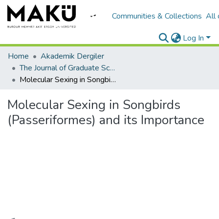
Communities & Collections
All
Log In
Home
Akademik Dergiler
The Journal of Graduate School of Natural and Applied Sciences of Mehmet Akif Ersoy University
Molecular Sexing in Songbirds (Passeriformes) and its Importance
Molecular Sexing in Songbirds
(Passeriformes) and its Importance