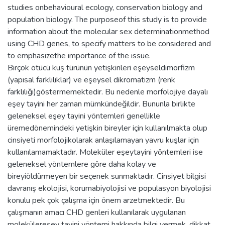
studies onbehavioural ecology, conservation biology and
population biology. The purposeof this study is to provide
information about the molecular sex determinationmethod
using CHD genes, to specify matters to be considered and
to emphasizethe importance of the issue.
Birçok ötücü kuş türünün yetişkinleri eşeyseldimorfizm
(yapısal farklılıklar) ve eşeysel dikromatizm (renk
farklılığı)göstermemektedir. Bu nedenle morfolojiye dayalı
eşey tayini her zaman mümkündeğildir. Bununla birlikte
geleneksel eşey tayini yöntemleri genellikle
üremedönemindeki yetişkin bireyler için kullanılmakta olup
cinsiyeti morfolojikolarak anlaşılamayan yavru kuşlar için
kullanılamamaktadır. Moleküler eşeytayini yöntemleri ise
geleneksel yöntemlere göre daha kolay ve
bireyiöldürmeyen bir seçenek sunmaktadır. Cinsiyet bilgisi
davranış ekolojisi, korumabiyolojisi ve populasyon biyolojisi
konulu pek çok çalışma için önem arzetmektedir. Bu
çalışmanın amacı CHD genleri kullanılarak uygulanan
molekülereşey tayini yöntemi hakkında bilgi vermek, dikkat