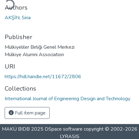
ding...
Authors
AKŞİN, Sina
Publisher
Mülkiyeliler Birliği Genel Merkezi
Mülkiye Alumni Association
URI
https://hdl.handle.net/11672/2806
Collections
International Journal of Engineering Design and Technology
Full item page
MAKÜ BIDB 2025
DSpace software
copyright © 2002-2026
LYRASIS