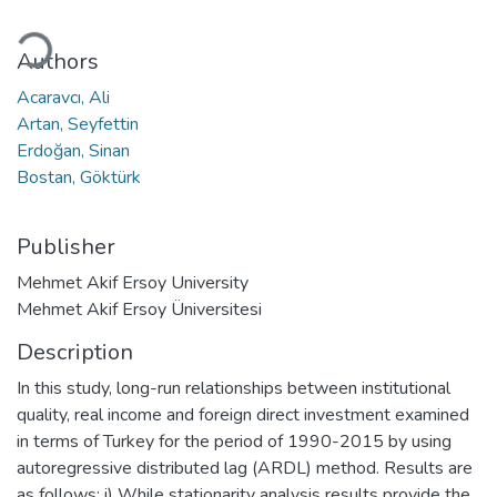
ading...
Authors
Acaravcı, Ali
Artan, Seyfettin
Erdoğan, Sinan
Bostan, Göktürk
Publisher
Mehmet Akif Ersoy University
Mehmet Akif Ersoy Üniversitesi
Description
In this study, long-run relationships between institutional
quality, real income and foreign direct investment examined
in terms of Turkey for the period of 1990-2015 by using
autoregressive distributed lag (ARDL) method. Results are
as follows: i) While stationarity analysis results provide the