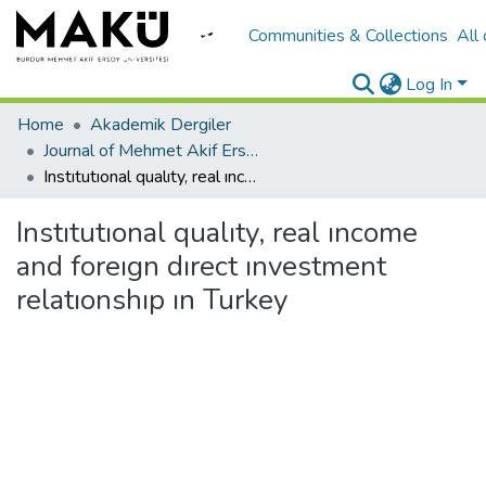
Communities & Collections
All
Log In
Home
Akademik Dergiler
Journal of Mehmet Akif Ersoy University Economics and Administrative Sciences Faculty
Instıtutıonal qualıty, real ıncome and foreıgn dırect ınvestment relatıonshıp ın Turkey
Instıtutıonal qualıty, real ıncome
and foreıgn dırect ınvestment
relatıonshıp ın Turkey