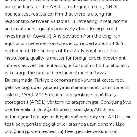
preconditions for the ARDL co integration test, ARDL
bounds test results confirm that there is a long-run
relationship between variables. ii) Increasing in real income
and institutional quality positively affect foreign direct
investmentin flows. iii) Any deviation from the long-run
equilibrium between variables is corrected about 84% for
each period. The findings of this study emphasize that
institutional quality is matter for foreign direct investment
inflows as well. So, enhancing efforts of institutional quality
encourage the foreign direct investment inflows.
Bu çalışmada, Türkiye ekonomisinde kurumsal kalite, reel
gelir ve doğrudan yabancı yatırımlar arasındaki uzun dönemli
ilişkiler, 1990-2015 dönemi için gecikmesi dağıtılmış
otoregresif (ARDL) yöntemi ile araştırılmıştır. Sonuçlar şöyle
özetlenebilir: i) Durağanlık analizi sonuçları, ARDL eş
bütünleşme testi için ön koşulu sağlamaktayken, ARDL sınır
testi sonuçları ise değişkenler arasında uzun dönemli ilişki
olduğunu göstermektedir. ii) Reel gelirde ve kurumsal