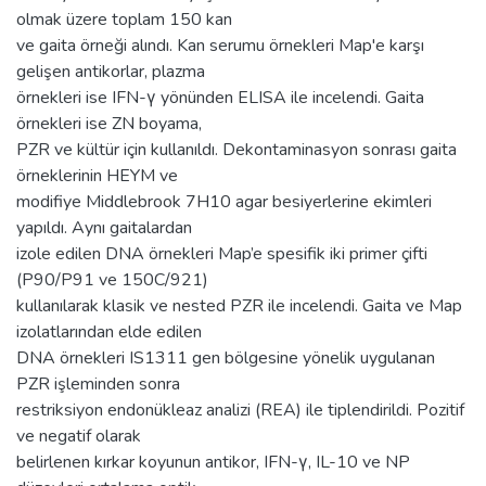
olmak üzere toplam 150 kan
ve gaita örneği alındı. Kan serumu örnekleri Map'e karşı
gelişen antikorlar, plazma
örnekleri ise IFN-γ yönünden ELISA ile incelendi. Gaita
örnekleri ise ZN boyama,
PZR ve kültür için kullanıldı. Dekontaminasyon sonrası gaita
örneklerinin HEYM ve
modifiye Middlebrook 7H10 agar besiyerlerine ekimleri
yapıldı. Aynı gaitalardan
izole edilen DNA örnekleri Map’e spesifik iki primer çifti
(P90/P91 ve 150C/921)
kullanılarak klasik ve nested PZR ile incelendi. Gaita ve Map
izolatlarından elde edilen
DNA örnekleri IS1311 gen bölgesine yönelik uygulanan
PZR işleminden sonra
restriksiyon endonükleaz analizi (REA) ile tiplendirildi. Pozitif
ve negatif olarak
belirlenen kırkar koyunun antikor, IFN-γ, IL-10 ve NP