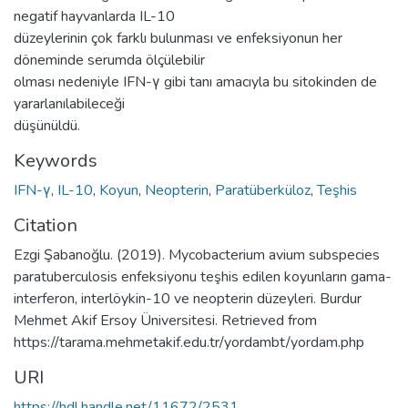
negatif hayvanlarda IL-10
düzeylerinin çok farklı bulunması ve enfeksiyonun her
döneminde serumda ölçülebilir
olması nedeniyle IFN-γ gibi tanı amacıyla bu sitokinden de
yararlanılabileceği
düşünüldü.
Keywords
IFN-γ
,
IL-10
,
Koyun
,
Neopterin
,
Paratüberküloz
,
Teşhis
Citation
Ezgi Şabanoğlu. (2019). Mycobacterium avium subspecies
paratuberculosis enfeksiyonu teşhis edilen koyunların gama-
interferon, interlöykin-10 ve neopterin düzeyleri. Burdur
Mehmet Akif Ersoy Üniversitesi. Retrieved from
https://tarama.mehmetakif.edu.tr/yordambt/yordam.php
URI
https://hdl.handle.net/11672/2531