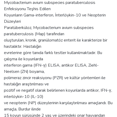
Mycobacterium avium subspecies paratuberculosis
Enfeksiyonu Teşhis Edilen
Koyunların Gama-interferon, İnterlöykin-10 ve Neopterin
Düzeyleri
Paratüberküloz, Mycobacterium avium subspecies
paratuberculosis (Map) tarafından
oluşturulan, kronik, granülomatöz enterit ile karakterize bir
hastalıktır. Hastalığın
evrelerine göre tanıda farklı testler kullanılmaktadır. Bu
çalışma ile koyunlarda
interferon gama (IFN-γ) ELISA, antikor ELISA, Ziehl-
Neelsen (ZN) boyama,
polimeraz zincir reaksiyonu (PZR) ve kültür yöntemleri ile
hastalığın araştırılması ve
pozitif ve negatif olarak belirlenen koyunlarda antikor, IFN-γ,
interlöykin-10 (IL-10)
ve neopterin (NP) düzeylerinin karşılaştırılması amaçlandı. Bu
amaçla, Burdur ilinde
15 koyun sürüsünde 2 yaş ve üzerindeki onar hayvandan