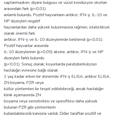
saptanmazken, diyare bulgusu ve vücut kondüsyon skorları
arasındaki fark (p<0,01)
anlamlı bulundu. Pozitif hayvanların antikor, IFN-γ, IL-10 ve
NP düzeyleri negatif
hayvanlardan daha yüksek bulunmasına rağmen, istatistiksel
olarak önemli fark
antikor, IFN-γ ve IL-10 düzeylerinde belirlendi (p<0,01).
Pozitif hayvanlar arasında
IL-10 düzeylerinin (p>0,05) aksine, antikor, IFN-γ ve NP
düzeyleri farklı bulundu
(p<0,01). Sonuç olarak; koyunlarda paratüberkülozun
hastalığın evresine bağlı olarak
2 yaş kadar erken bir dönemde IFN-γ ELISA, antikor ELISA,
ZN boyama, PZR veya
kültür yöntemleri ile tespit edilebileceği, ancak hastalığın
klinik aşamasında ZN
boyama veya sensitivitesi ve spesifitesi daha yüksek
bulunan PZR gibi yöntemlerin
kullanılabileceği kanısına varıldı. Diğer taraftan pozitif ve