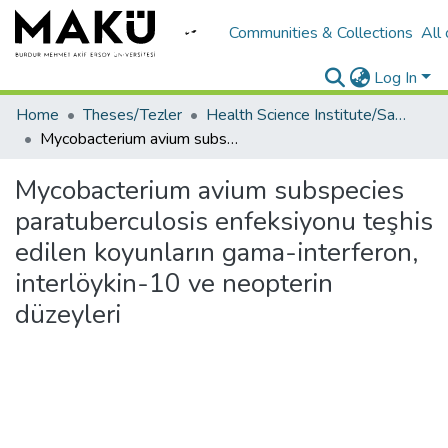
Communities & Collections
All
Log In
Home
Theses/Tezler
Health Science Institute/Sağlık Bilimleri Enstitüsü
Mycobacterium avium subspecies paratuberculosis enfeksiyonu teşhis edilen koyunların gama-interferon, interlöykin-10 ve neopterin düzeyleri
Mycobacterium avium subspecies
paratuberculosis enfeksiyonu teşhis
edilen koyunların gama-interferon,
interlöykin-10 ve neopterin
düzeyleri