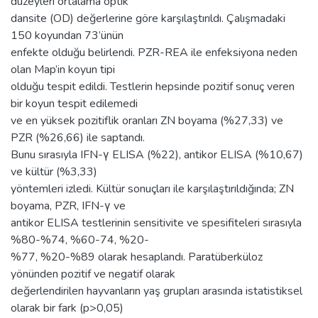
düzeyleri ortalama optik
dansite (OD) değerlerine göre karşılaştırıldı. Çalışmadaki
150 koyundan 73’ünün
enfekte olduğu belirlendi. PZR-REA ile enfeksiyona neden
olan Map’in koyun tipi
olduğu tespit edildi. Testlerin hepsinde pozitif sonuç veren
bir koyun tespit edilemedi
ve en yüksek pozitiflik oranları ZN boyama (%27,33) ve
PZR (%26,66) ile saptandı.
Bunu sırasıyla IFN-γ ELISA (%22), antikor ELISA (%10,67)
ve kültür (%3,33)
yöntemleri izledi. Kültür sonuçları ile karşılaştırıldığında; ZN
boyama, PZR, IFN-γ ve
antikor ELISA testlerinin sensitivite ve spesifiteleri sırasıyla
%80-%74, %60-74, %20-
%77, %20-%89 olarak hesaplandı. Paratüberküloz
yönünden pozitif ve negatif olarak
değerlendirilen hayvanların yaş grupları arasında istatistiksel
olarak bir fark (p>0,05)