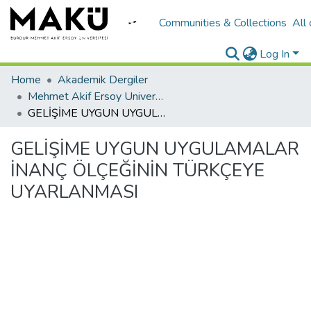
Communities & Collections
All
Log In
Home
Akademik Dergiler
Mehmet Akif Ersoy University Journal of Education Faculty
GELİŞİME UYGUN UYGULAMALAR İNANÇ ÖLÇEĞİNİN TÜRKÇEYE UYARLANMASI
GELİŞİME UYGUN UYGULAMALAR
İNANÇ ÖLÇEĞİNİN TÜRKÇEYE
UYARLANMASI