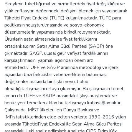
Bireylerin tükettiği mal ve hizmetlerdeki fiyatdeğişikliğini ve
yıllık enflasyon değerindeki değişimi ölçmek için yaygınolarak
Tüketici Fiyat Endeksi (TÜFE) kullanılmaktadır. TÜFE para
politikasınınoluşturulmasında ve sosyo-ekonomik
düzenlemelerin yapılmasında birincil roloynamaktadır.
Ürünlerin satın almasında ise fiyat farklılıklarını
ortadankaldıran Satın Alma Gücü Paritesi (SAGP) öne
çıkmaktadır. SAGP, ulusal gelir vefiyat farklılıklarının
karşılaştırmasını yapmak açısından önem arz
etmektedir.TÜFE ve SAGP arasında metodoloji ve içerik
açısından bazı farklılıklar vebenzerliklerin bulunması
değişkenler arasında bir ilişki mevcut olup
olmadığıtartışmasını ortaya çıkarmıştır. Bu çalışmanın temel
amacı da TÜFE ve SAGP arasındakiilişkiyi araştırmak ve
henüz yeni temelleri atılan bu tartışmaya katkısağlamaktır.
Çalışmada, MİST ülkeleri için Dünya Bankası ve
IMFistatistiklerinden elde edilen verilerle 1990-2016 yılları
arasında TüketiciFiyat Endeksi ile Satın Alma Gücü Paritesi
arasındaki ilişki analiz edilmiştir.Analizde CIPS Birim Kök