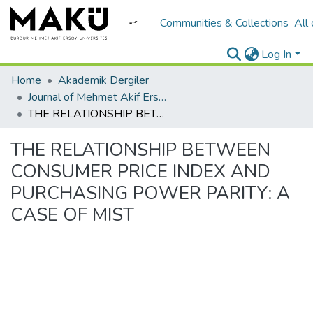
Communities & Collections
All
Log In
Home
Akademik Dergiler
Journal of Mehmet Akif Ersoy University Economics and Administrative Sciences Faculty
THE RELATIONSHIP BETWEEN CONSUMER PRICE INDEX AND PURCHASING POWER PARITY: A CASE OF MIST
THE RELATIONSHIP BETWEEN
CONSUMER PRICE INDEX AND
PURCHASING POWER PARITY: A
CASE OF MIST