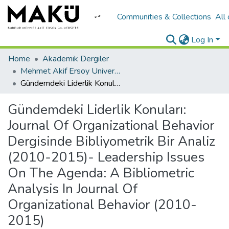
Communities & Collections
All
Log In
Home
Akademik Dergiler
Mehmet Akif Ersoy University Journal of Social Sciences Institute
Gündemdeki Liderlik Konuları: Journal Of Organizational Behavior Dergisinde Bibliyometrik Bir Analiz (2010-2015)- Leadership Issues On The Agenda: A Bibliometric Analysis In Journal Of Organizational Behavior (2010-2015)
Gündemdeki Liderlik Konuları:
Journal Of Organizational Behavior
Dergisinde Bibliyometrik Bir Analiz
(2010-2015)- Leadership Issues
On The Agenda: A Bibliometric
Analysis In Journal Of
Organizational Behavior (2010-
2015)