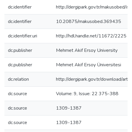
dc.identifier
http://dergipark.gov.tr/makusobed/
dc.identifier
10.20875/makusobed.369435
dc.identifier.uri
http://hdl.handle.net/11672/2225
dc.publisher
Mehmet Akif Ersoy University
dc.publisher
Mehmet Akif Ersoy Üniversitesi
dc.relation
http://dergipark.gov.tr/download/arti
dc.source
Volume: 9, Issue: 22 375-388
dc.source
1309-1387
dc.source
1309-1387