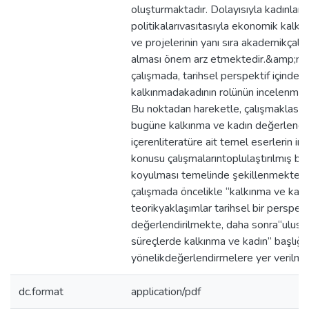
oluşturmaktadır. Dolayısıyla kadınları
politikalarıvasıtasıyla ekonomik kalk
ve projelerinin yanı sıra akademikçalı
alması önem arz etmektedir.&amp;n
çalışmada, tarihsel perspektif içinde
kalkınmadakadının rolünün incelenmes
Bu noktadan hareketle, çalışmaklasik
bugüne kalkınma ve kadın değerlendir
içerenliteratüre ait temel eserlerin i
konusu çalışmalarıntoplulaştırılmış bi
koyulması temelinde şekillenmekted
çalışmada öncelikle “kalkınma ve kad
teorikyaklaşımlar tarihsel bir perspekt
değerlendirilmekte, daha sonra“ulusl
süreçlerde kalkınma ve kadın” başlığı
yönelikdeğerlendirmelere yer verilm
dc.format
application/pdf