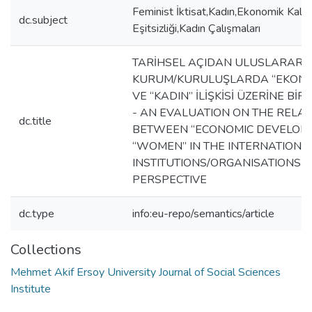
Feminist İktisat,Kadın,Ekonomik Kalkı
dc.subject
Eşitsizliği,Kadın Çalışmaları
TARİHSEL AÇIDAN ULUSLARARA
KURUM/KURULUŞLARDA “EKONO
VE “KADIN” İLİŞKİSİ ÜZERİNE B
- AN EVALUATION ON THE RELAT
dc.title
BETWEEN “ECONOMIC DEVELOP
“WOMEN” IN THE INTERNATIONA
INSTITUTIONS/ORGANISATIONS 
PERSPECTIVE
dc.type
info:eu-repo/semantics/article
Collections
Mehmet Akif Ersoy University Journal of Social Sciences
Institute