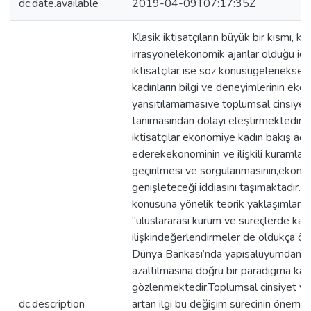
dc.date.available
2019-04-09T07:17:35Z
Klasik iktisatçıların büyük bir kısmı, kad
irrasyonelekonomik ajanlar olduğu idd
iktisatçılar ise söz konusugeleneksel 
kadınların bilgi ve deneyimlerinin ek
yansıtılamamasıve toplumsal cinsiyet 
tanımasından dolayı eleştirmektedir.B
iktisatçılar ekonomiye kadın bakış açıs
ederekekonominin ve ilişkili kuramlar
geçirilmesi ve sorgulanmasının,ekono
genişleteceği iddiasını taşımaktadır. 
konusuna yönelik teorik yaklaşımlarıny
“uluslararası kurum ve süreçlerde kal
ilişkindeğerlendirmeler de oldukça öne
Dünya Bankası’nda yapısaluyumdan y
azaltılmasına doğru bir paradigma ka
gözlenmektedir.Toplumsal cinsiyet ve 
dc.description
artan ilgi bu değişim sürecinin önemlib