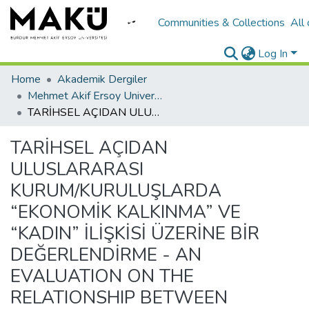
Communities & Collections
All
Log In
Home
Akademik Dergiler
Mehmet Akif Ersoy University Journal of Social Sciences Institute
TARİHSEL AÇIDAN ULUSLARARASI KURUM/KURULUŞLARDA “EKONOMİK KALKINMA” VE “KADIN” İLİŞKİSİ ÜZERİNE BİR DEĞERLENDİRME - AN EVALUATION ON THE RELATIONSHIP BETWEEN “ECONOMIC DEVELOPMENT” AND “WOMEN” IN THE INTERNATIONAL INSTITUTIONS/ORGANISATIONS FROM HISTORICAL PERSPECTIVE
TARİHSEL AÇIDAN
ULUSLARARASI
KURUM/KURULUŞLARDA
“EKONOMİK KALKINMA” VE
“KADIN” İLİŞKİSİ ÜZERİNE BİR
DEĞERLENDİRME - AN
EVALUATION ON THE
RELATIONSHIP BETWEEN