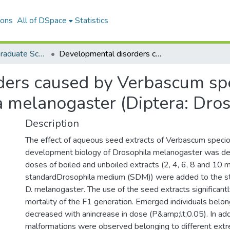
ions
All of DSpace
Statistics
The Journal of Graduate School of Natural and Applied Sciences of Mehmet Akif Ersoy University
Developmental disorders caused by Verbascum speciosum Schrad. Extracts in Drosophila melanogaster (Diptera: Drosophilidae)
ders caused by Verbascum sp
a melanogaster (Diptera: Dros
Description
The effect of aqueous seed extracts of Verbascum speci
development biology of Drosophila melanogaster was de
doses of boiled and unboiled extracts (2, 4, 6, 8 and 1
standardDrosophila medium (SDM)) were added to the s
D. melanogaster. The use of the seed extracts significant
mortality of the F1 generation. Emerged individuals belon
decreased with anincrease in dose (P&amp;lt;0.05). In add
malformations were observed belonging to different extre