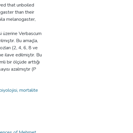
ed that unboiled
gaster than their
ila melanogaster,
si üzerine Verbascum
ılmıştır. Bu amaçla,
zları (2, 4, 6, 8 ve
ilave edilmiştir. Bu
li bir ölçüde arttığı
ayısı azalmıştır (P
yolojisi, mortalite
ciences of Mehmet