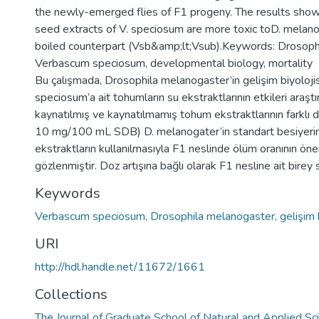
the newly-emerged flies of F1 progeny. The results show
seed extracts of V. speciosum are more toxic toD. melano
boiled counterpart (Vsb&amp;lt;Vsub).Keywords: Drosoph
Verbascum speciosum, developmental biology, mortality
Bu çalışmada, Drosophila melanogaster’in gelişim biyoloji
speciosum’a ait tohumların su ekstraktlarının etkileri araştır
kaynatılmış ve kaynatılmamış tohum ekstraktlarının farklı do
10 mg/100 mL SDB) D. melanogater’in standart besiyerine 
ekstraktların kullanılmasıyla F1 neslinde ölüm oranının önem
gözlenmiştir. Doz artışına bağlı olarak F1 nesline ait birey s
Keywords
Verbascum speciosum, Drosophila melanogaster, gelişim bi
URI
http://hdl.handle.net/11672/1661
Collections
The Journal of Graduate School of Natural and Applied S