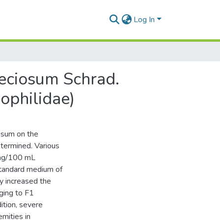
Log In
eciosum Schrad.
ophilidae)
osum on the
termined. Various
0 mg/100 mL
tandard medium of
ly increased the
ging to F1
ition, severe
mities in