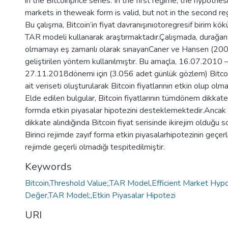
in the Bitcoinprice series. In the first regime, the hypothesi
markets in theweak form is valid, but not in the second re
Bu çalışma, Bitcoin’in fiyat davranışınıotoregresif birim kökü 
TAR modeli kullanarak araştırmaktadır.Çalışmada, durağan d
olmamayı eş zamanlı olarak sınayanCaner ve Hansen (200
geliştirilen yöntem kullanılmıştır. Bu amaçla, 16.07.2010 
27.11.2018dönemi için (3.056 adet günlük gözlem) Bitcoin
ait veriseti oluşturularak Bitcoin fiyatlarının etkin olup olm
Elde edilen bulgular, Bitcoin fiyatlarının tümdönem dikkate 
formda etkin piyasalar hipotezini desteklemektedir.Ancak r
dikkate alındığında Bitcoin fiyat serisinde ikirejim olduğu s
Birinci rejimde zayıf forma etkin piyasalarhipotezinin geçerli
rejimde geçerli olmadığı tespitedilmiştir.
Keywords
Bitcoin,Threshold Value;,TAR Model,Efficient Market Hyp
Değer,TAR Model;,Etkin Piyasalar Hipotezi
URI