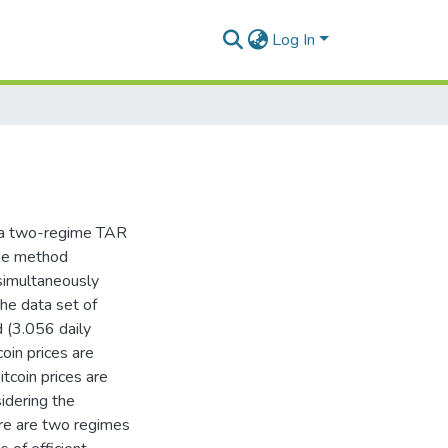
Log In
ng a two-regime TAR
the method
imultaneously
the data set of
 (3.056 daily
oin prices are
itcoin prices are
idering the
re are two regimes