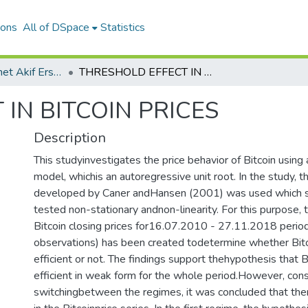
ions
All of DSpace
Statistics
Journal of Mehmet Akif Ersoy University Economics and Administrative Sciences Faculty
THRESHOLD EFFECT IN BITCOIN PRICES
IN BITCOIN PRICES
Description
This studyinvestigates the price behavior of Bitcoin usi
model, whichis an autoregressive unit root. In the study, 
developed by Caner andHansen (2001) was used which s
tested non-stationary andnon-linearity. For this purpose, 
Bitcoin closing prices for16.07.2010 - 27.11.2018 period
observations) has been created todetermine whether Bitc
efficient or not. The findings support thehypothesis that B
efficient in weak form for the whole period.However, cons
switchingbetween the regimes, it was concluded that the