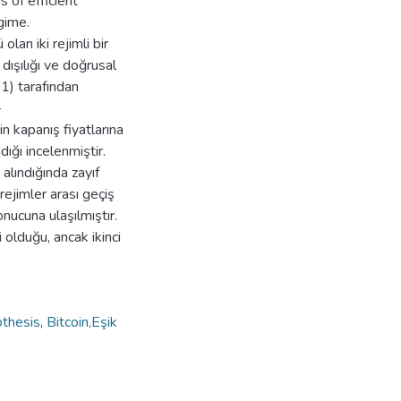
s of efficient
gime.
olan iki rejimli bir
ışılığı ve doğrusal
1) tarafından
–
 kapanış fiyatlarına
adığı incelenmiştir.
alındığında zayıf
ejimler arası geçiş
onucuna ulaşılmıştır.
 olduğu, ancak ikinci
othesis
,
Bitcoin,Eşik