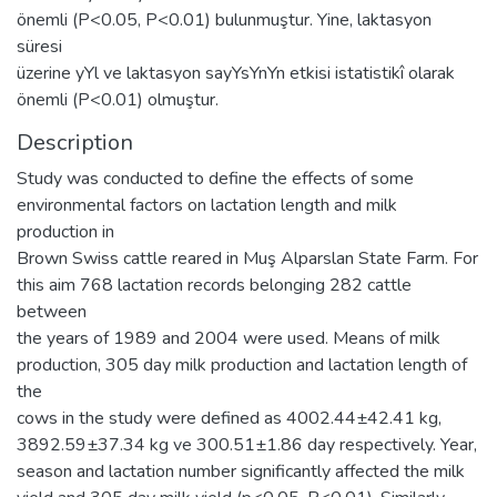
önemli (P<0.05, P<0.01) bulunmuştur. Yine, laktasyon
süresi
üzerine yYl ve laktasyon sayYsYnYn etkisi istatistikî olarak
önemli (P<0.01) olmuştur.
Description
Study was conducted to define the effects of some
environmental factors on lactation length and milk
production in
Brown Swiss cattle reared in Muş Alparslan State Farm. For
this aim 768 lactation records belonging 282 cattle
between
the years of 1989 and 2004 were used. Means of milk
production, 305 day milk production and lactation length of
the
cows in the study were defined as 4002.44±42.41 kg,
3892.59±37.34 kg ve 300.51±1.86 day respectively. Year,
season and lactation number significantly affected the milk