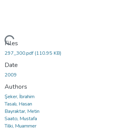
Loading...
Files
297_300.pdf
(110.95 KB)
Date
2009
Authors
Şeker, İbrahim
Tasalı, Hasan
Bayraktar, Metin
Saatcı, Mustafa
Tilki, Muammer