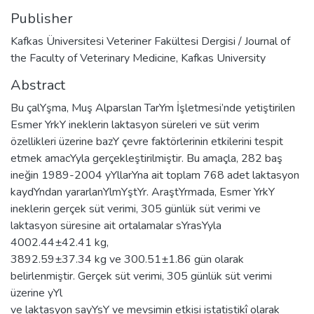
Publisher
Kafkas Üniversitesi Veteriner Fakültesi Dergisi / Journal of
the Faculty of Veterinary Medicine, Kafkas University
Abstract
Bu çalYşma, Muş Alparslan TarYm İşletmesi’nde yetiştirilen
Esmer YrkY ineklerin laktasyon süreleri ve süt verim
özellikleri üzerine bazY çevre faktörlerinin etkilerini tespit
etmek amacYyla gerçekleştirilmiştir. Bu amaçla, 282 baş
ineğin 1989-2004 yYllarYna ait toplam 768 adet laktasyon
kaydYndan yararlanYlmYştYr. AraştYrmada, Esmer YrkY
ineklerin gerçek süt verimi, 305 günlük süt verimi ve
laktasyon süresine ait ortalamalar sYrasYyla
4002.44±42.41 kg,
3892.59±37.34 kg ve 300.51±1.86 gün olarak
belirlenmiştir. Gerçek süt verimi, 305 günlük süt verimi
üzerine yYl
ve laktasyon sayYsY ve mevsimin etkisi istatistikî olarak