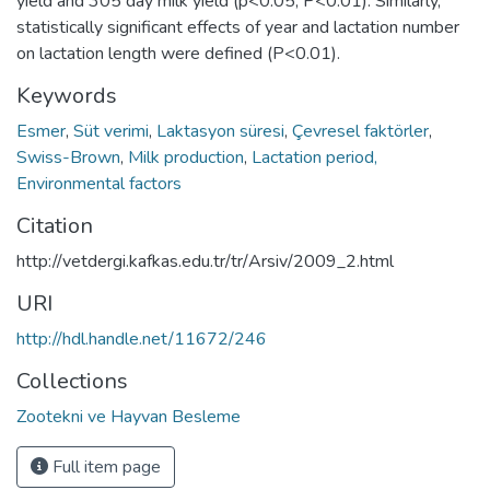
yield and 305 day milk yield (p<0.05, P<0.01). Similarly,
statistically significant effects of year and lactation number
on lactation length were defined (P<0.01).
Keywords
Esmer
,
Süt verimi
,
Laktasyon süresi
,
Çevresel faktörler
,
Swiss-Brown
,
Milk production
,
Lactation period,
Environmental factors
Citation
http://vetdergi.kafkas.edu.tr/tr/Arsiv/2009_2.html
URI
http://hdl.handle.net/11672/246
Collections
Zootekni ve Hayvan Besleme
Full item page