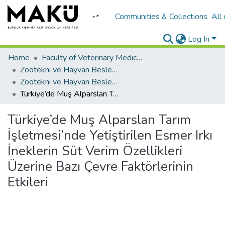
Communities & Collections
All
Log In
Home
Faculty of Veterinary Medicine/Veteriner Fakültesi
Zootekni ve Hayvan Besleme
Zootekni ve Hayvan Besleme
Türkiye’de Muş Alparslan Tarım İşletmesi’nde Yetiştirilen Esmer Irkı İneklerin Süt Verim Özellikleri Üzerine Bazı Çevre Faktörlerinin Etkileri
Türkiye’de Muş Alparslan Tarım
İşletmesi’nde Yetiştirilen Esmer Irkı
İneklerin Süt Verim Özellikleri
Üzerine Bazı Çevre Faktörlerinin
Etkileri