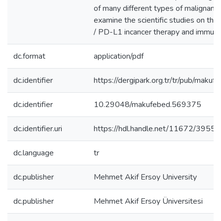
of many different types of malignanci
examine the scientific studies on th
/ PD-L1 incancer therapy and immuno
dc.format
application/pdf
dc.identifier
https://dergipark.org.tr/tr/pub/ma
dc.identifier
10.29048/makufebed.569375
dc.identifier.uri
https://hdl.handle.net/11672/3955
dc.language
tr
dc.publisher
Mehmet Akif Ersoy University
dc.publisher
Mehmet Akif Ersoy Üniversitesi