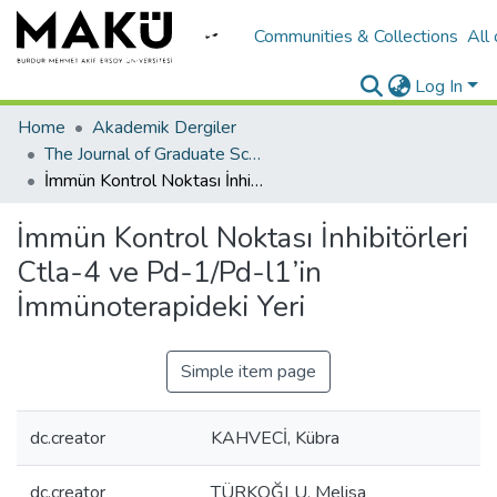
Communities & Collections
All
Log In
Home
Akademik Dergiler
The Journal of Graduate School of Natural and Applied Sciences of Mehmet Akif Ersoy University
İmmün Kontrol Noktası İnhibitörleri Ctla-4 ve Pd-1/Pd-l1’in İmmünoterapideki Yeri
İmmün Kontrol Noktası İnhibitörleri
Ctla-4 ve Pd-1/Pd-l1’in
İmmünoterapideki Yeri
Simple item page
dc.creator
KAHVECİ, Kübra
dc.creator
TÜRKOĞLU, Melisa