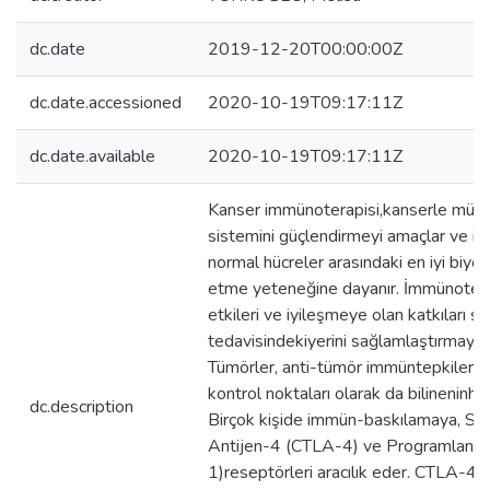
dc.date
2019-12-20T00:00:00Z
dc.date.accessioned
2020-10-19T09:17:11Z
dc.date.available
2020-10-19T09:17:11Z
Kanser immünoterapisi,kanserle müc
sistemini güçlendirmeyi amaçlar ve i
normal hücreler arasındaki en iyi biyoki
etme yeteneğine dayanır. İmmünoterap
etkileri ve iyileşmeye olan katkıları s
tedavisindekiyerini sağlamlaştırmaya
Tümörler, anti-tümör immüntepkilerini 
kontrol noktaları olarak da bilineninhibi
dc.description
Birçok kişide immün-baskılamaya, Sito
Antijen-4 (CTLA-4) ve Programlanm
1)reseptörleri aracılık eder. CTLA-4