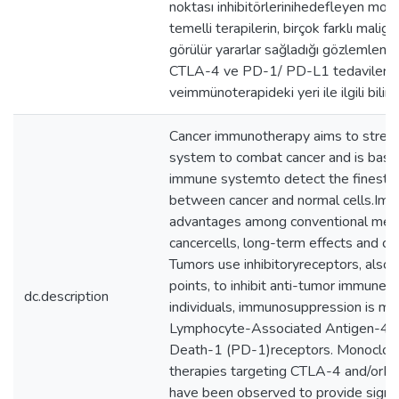
noktası inhibitörlerinihedefleyen mon
temelli terapilerin, birçok farklı malig
görülür yararlar sağladığı gözlemlenmi
CTLA-4 ve PD-1/ PD-L1 tedavilerinin
veimmünoterapideki yeri ile ilgili bilim
Cancer immunotherapy aims to stre
system to combat cancer and is based 
immune systemto detect the finest b
between cancer and normal cells.I
advantages among conventional metho
cancercells, long-term effects and con
Tumors use inhibitoryreceptors, also
points, to inhibit anti-tumor immune
dc.description
individuals, immunosuppression is me
Lymphocyte-Associated Antigen-4 
Death-1 (PD-1)receptors. Monoclon
therapies targeting CTLA-4 and/orPD-
have been observed to provide signif