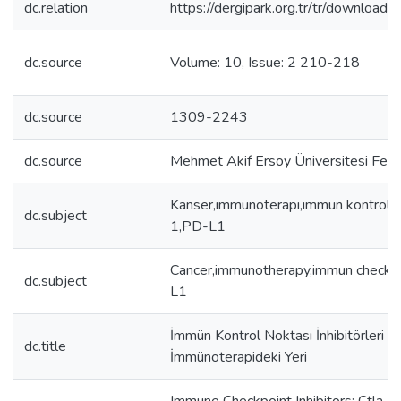
dc.relation
https://dergipark.org.tr/tr/download/
dc.source
Volume: 10, Issue: 2 210-218
dc.source
1309-2243
dc.source
Mehmet Akif Ersoy Üniversitesi Fen Bi
Kanser,immünoterapi,immün kontrol 
dc.subject
1,PD-L1
Cancer,immunotherapy,immun check
dc.subject
L1
İmmün Kontrol Noktası İnhibitörleri C
dc.title
İmmünoterapideki Yeri